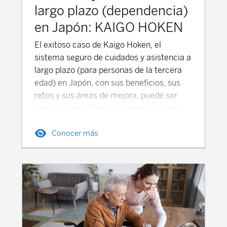
largo plazo (dependencia)
en Japón: KAIGO HOKEN
El exitoso caso de Kaigo Hoken, el
sistema seguro de cuidados y asistencia a
largo plazo (para personas de la tercera
edad) en Japón, con sus beneficios, sus
retos y sus áreas de mejora, puede ser
una excelente fuente de inspiración para
aterrizar un sistema universal de cuidados
Conocer más
de dependencia en España, basado en la
colaboración pública-privada. Japón
introdujo el seguro de atención a largo
plazo (Kaigo Hoken) en el año 2000 para
abordar la creciente necesidad de cuidado
de personas mayores debido al rápido
envejecimiento de la población, a la
reducción de los sistemas de apoyo