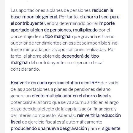
Las aportaciones a planes de pensiones
reducen la
base imponible general
. Por tanto, el
ahorro fiscal para
el contribuyente
vendrá determinado por el
importe
aportado al plan de pensiones, multiplicado
por el
porcentaje de su
tipo marginal
que gravaría el tramo
superior de rendimientos en esa base imponible si no
fuese minorada por las aportaciones realizadas. Por
tanto, el ahorro obtenido
dependerá del tipo
marginal
del contribuyente en el ejercicio fiscal
considerando.
Reinvertir en cada ejercicio el ahorro en IRPF
derivado
de las aportaciones a planes de pensiones del año
genera un
efecto multiplicador en el ahorro fiscal
y
potenciará el ahorro que se va acumulando en el largo
plazo debido al efecto de la capitalización financiera y
del interés compuesto. Además,
reinvertir la reducción
fiscal
de ejercicio fiscal está automáticamente
produciendo una nueva desgravación
para el
siguiente