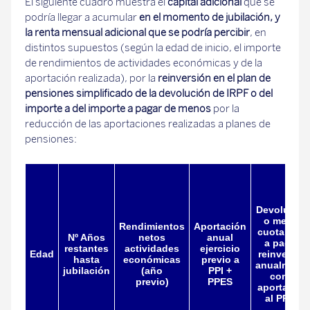
El siguiente cuadro muestra el
capital adicional
que se
podría llegar a acumular
en el momento de jubilación, y
la renta mensual adicional que se podría percibir
, en
distintos supuestos (según la edad de inicio, el importe
de rendimientos de actividades económicas y de la
aportación realizada), por la
reinversión en el plan de
pensiones simplificado de la devolución de IRPF o del
importe a del importe a pagar de menos
por la
reducción de las aportaciones realizadas a planes de
pensiones:
Devolución
o menor
Rendimientos
Aportación
cuota IRPF
Nº Años
netos
anual
a pagar,
restantes
actividades
ejercicio
Edad
reinvertida
hasta
económicas
previo a
anualment
jubilación
(año
PPI +
como
previo)
PPES
aportación
al PPES