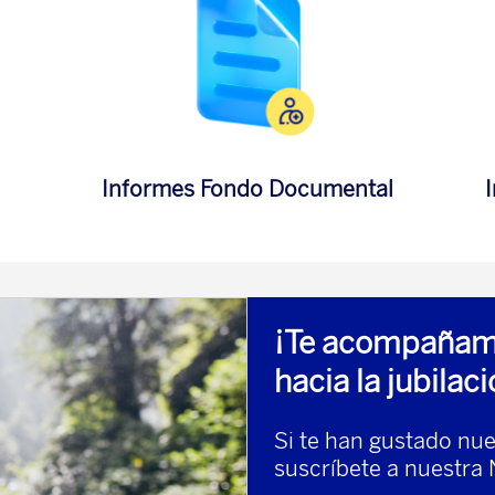
Informes Fondo Documental
¡Te acompañam
hacia la jubilaci
Si te han gustado nue
suscríbete a nuestra 