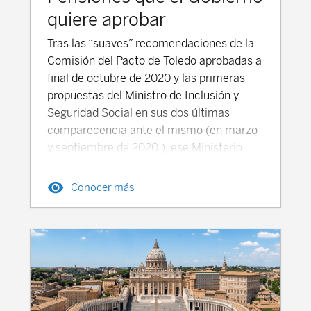
quiere aprobar
Tras las “suaves” recomendaciones de la Comisión del Pacto de Toledo aprobadas a final de octubre de 2020 y las primeras propuestas del Ministro de Inclusión y Seguridad Social en sus dos últimas comparecencia ante el mismo (en marzo y septiembre de 2020 ), ese Ministerio está preparando un paquete de medidas de reforma de las pensiones públicas que el área económica del Gobierno presentará en breves días a la Comisión Europea para su visto bueno, como requisito puesto por la Unión Europea para que España acceda con normalidad a los Fondos de ayuda y recuperación Next Generation . Posteriormente estas propuestas se discutirán en la mesa de dialogo social con sindicatos y patronales en aras a buscar el mayor consenso que permita la permanencia en el tiempo de esta reforma. Según el Gobierno "las prioridades en el ámbito de las pensiones son garantizar el poder adquisitivo de las pensiones y la sostenibilidad del sistema, tanto a corto, como medio y largo plazo". La reforma de pensiones que el Gobierno va a presentar a Bruselas busca compensar otras medidas adoptadas o en vías de adoptar que incrementan el gasto en pensiones, como por ejemplo la revalorización de las pensiones en línea del IPC, y que se sobreentiende acabaran con la reforma de 2013 del PP (principalmente supondrá la eliminación del IRP-Índice de la revalorización de las Pensiones, que actualizaba las mimas teniendo en cuenta una serie de factores, además de la inflación, entre los cuales estaba la relación entre ingresos y gastos del sistema de Seguridad Social y que condenaba de facto a los pensionistas a una revalorización futura durante años de su tope mínimo de incremento-un 0,25% anual-). También existen bastantes posibilidades de la derogación del factor de Sostenibilidad, que ajustaría la pensión final de cada perceptor en función de la variación de la esperanza de vida de su generación ( que se actualizaría cada 5 años), y que de momento está suspendido hasta una fecha indeterminada no posterior a 2023. A continuación, resumimos las principales medidas de este borrador de reforma. 1. propuestas de reforma que no estaban entre las recomendaciones que planteó el Pacto de Toledo Ampliación del número de años tenidos en cuenta para el cálculo de la base reguladora con la que se calcula la Pensión de Jubilación Pasarían de los 25 años que se consideraran a partir de 2022 (en 2021 son 24) a 35 años, tras un periodo transitorio. No obstante, el trabajador beneficiario de la pensión podría elegir los mejores 25 años dentro de esos 35 años, excluyendo los años de peores cotizaciones. Esta medida se aplicaría progresivamente a través de un periodo transitorio, por lo que no afectaría significativamente a los pensionistas de los próximos años sino a los del Futuro. Haría más contributivo el sistema, reconociendo para el cálculo de la pensión años de cotización que hasta ahora no se tenían en cuenta. Por ejemplo, si la medida estuviese plenamente vigente en la actualidad, produciría que para alguien que se jubilase en 2021 (a la edad legal de 66 años) se considerasen sus cotizaciones desde sus 31 años de edad (35 años), en lugar considerar sus cotizaciones desde los 42 años ( en 2021 se están considerando para calcular la base reguladora las bases de cotización de los 24 últimos años) . El Gobierno estima que reducirá las futuras pensiones iniciales en un 5,45% de media. Perjudicaría a la mayor parte de los trabajadores, ya que durante los primeros años de vida laboral los ingresos (y por lo tanto las cotizaciones) suelen ser inferiores, y suelen ir creciendo según van pasando los años y se incrementa la experiencia del trabajador. Especialmente podría perjudicaría a muchas mujeres que hayan interrumpido su vida laboral durante su juventud para cuidar de sus hijos. No obstante, esta situación es mucho menos habitual en las nuevas generaciones. Beneficiaria especialmente a aquellos trabajadores que hayan expulsados anticipadamente del mercado laboral con anterioridad a su jubilación ( por ejemplo, a partir de los 50 años) y no hayan podido encontrar un nuevo empleo o hayan accedido empleos de menor retribución. Les permitiría excluir esos peores años de cotización ( en los que incluso podría haber lagunas de cotización) y considerar años que hasta ahora no se contaban. Esta medida de los 35 años no estaba entre las recomendaciones del Pacto de Toledo, que sí que sugirió introducir algunos elementos correctores, como la posibilidad de elegir los mejores 25 años de la vida activa para cada trabajador. En cambio, si estaba entre las recomendaciones que ha formulado la AIREF . Más Información: como se calcula la base reguladora para calcular mi Pensión de Jubilación Penalización de las jubilaciones anticipadas voluntarias Se abordaría de dos maneras: Por un lado, penalizando más la jubilación anticipada de los trabajadores con salarios más altos y que pueden acceder a la pensión máxima. La propuesta consistiría en aplicar el coeficiente reductor para penalizar la jubilación anticipada sobre importe de la pensión (*), en lugar de aplicarlo a la base reguladora, lo que supondría un mayor recorte en la pensión a percibir para esos trabajadores. (*) una vez calculada aplicando a la base reguladora el porcentaje que corresponda en función del número de años cotizados. Penalizando con mayores coeficientes reductores los primeros años y los últimos a los que se puede optar la jubilación anticipada. En el primer caso se busca con esta mayor penalización que la gente no se retire en cuanto puede hacerlo y esté cobrando bastantes más años la pensión. En el segundo, que le compense aguantar unos meses más hasta alcanzar la edad legal de jubilación. En relación a la Jubilación parcial Se plantearía la modificación de algunos requisitos de acceso a la jubilación parcial, "con el fin de preservar la función de esta figura", que facilita la jubilación gradual y favorece la inserción de los jóvenes. Por un lado, se limitaría la posibilidad de concentración de jornada, para evitar que la jubilación parcial se utilice “como mecanismo de jubilación anticipada sin coeficientes penalizadores”. Por otro, se haría incompatible la jubilación parcial con el cobro de la prestación por desempleo. 2. Propuestas de reforma que estarían en línea con las recomendaciones del Pacto de Toledo Serían las siguientes: Nuevos incentivos a la jubilación retardada Se mejoraría la incentivación con la actualmente se bonifica el retraso de la edad de jubilación más allá de la edad ordinaria. El borrador del Gobierno plantea tres posibilidades a elegir entre ellas: Incrementar un 4% la pensión por cada año de retraso (actualmente va del 2% al 4% dependiendo del número de años cotizados). Recibir un importe a tanto alzado por cada año completo cotizado de más a partir de la edad legal de jubilación "cuya cuantía vendrá determinada en función de los años de cotización acreditados". O una combinación de las opciones anteriores. Los trabajadores que retrasen voluntariamente su edad legal de jubilación podrían cobrar además una pensión por encima de la máxima. Esto actualmente no es posible. Prohibición de la jubilación forzosa Buscando conseguir esa misma intención de favorecer la prolongación de la vida laboral, los convenios colectivos no podrían establecer cláusulas que posibiliten la jubilación forzosa, que suponen la extinción del contrato del trabajador cuando cumple la edad legal de jubilación y puede acceder al 100% de su pensión. La propuesta de prohibición se aplicaría a los convenios colectivos suscritos a partir de la entrada en vigor de la reforma. En el caso de los convenios colectivos suscritos con anterioridad que recogieran esta posibilidad, se plantea que no puedan aplicarse "una vez transcurrido un año" desde que termine la vigencia inicial pactada del convenio en cuestión. Acercamiento de las bases de cotización de los autónomos a sus ingresos reales La propuesta de ministerio implicaría un sistema de cotización por tramos de ingresos, a diferencia del sistema actualmente vigente donde cada autónomo puede elegir su base de cotización dentro de unos límites. Se planeta estipular unos tramos para que, en función de los ingresos, se elija el más cercano a sus ingresos reales. La propuesta del Ministerio de Seguridad Social supondría que los autónomos puedan elijan su base de cotización en función de sus previsiones de ingresos y regularizar sus cuotas un año después, de manera que podrán recibir el exceso de cotización pagado o abonar si hay defecto. Otra alternativa a la anterior sería que los autónomos puedan escoger su base de cotización entre la base mínima y la base máxima, sin limitaciones existentes actualmente por edad. Revalorización de las Pensiones Con el objetivo de garantizar el mantenimiento del poder adquisitivo de las pensiones, se regulará un sistema de revalorización que las vincule a la inflación real, es decir al incremento de precios al consumo-IPC. Probablemente, se tratará de una fórmula de cálculo plurianual que permita regularizar no solo los casos en los que el IPC real a final de cada año sea superior al IPC estimado al inicio del año, sino también los casos en los que ocurre lo contrario, en los que la revalorización provisional a inicio de año en base al IPC estimado acaba siendo superior al IPC real. Se introduciría un mecanismo corrector para las desviaciones, con la garantía de que las pensiones en ningún caso bajen, ni cuando el IPC sea negativo. Desarrollo de la previsión social empresarial A través de un paquete de medidas de las que actualmente solo conocemos la creación de un Superfondo Público de Pensiones (una familia de fondos de pensiones de empleo promovidos por la administración pública), que será gestionado por una o varias entidades gestoras privadas tras la adjudicación de esa gestión a través una licitación en concurso público. El Superfondo convivirá con los planes de pensiones de empleo, PPSE y
Conocer más