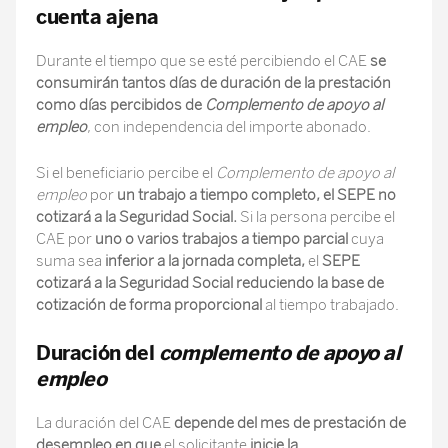
cuenta ajena
Durante el tiempo que se esté percibiendo el CAE
se
consumirán tantos días de duración de la prestación
como días percibidos de
Complemento de apoyo al
empleo
, con independencia del importe abonado.
Si el beneficiario percibe el
Complemento de apoyo al
empleo
por
un trabajo a tiempo completo, el SEPE no
cotizará a la Seguridad Social.
Si la persona percibe el
CAE por
uno o varios trabajos a tiempo parcial
cuya
suma sea
inferior a la jornada completa,
el
SEPE
cotizará a la Seguridad Social
reduciendo la base de
cotización de forma proporcional
al tiempo trabajado.
Duración del
complemento de apoyo al
empleo
La duración del CAE
depende del mes de prestación de
desempleo en que
el solicitante
inicie la