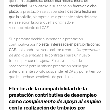
quedará
suspendida desde esa misma fecha de
efectividad.
Si solicitase la suspensión
fuera de dicho
plazo
, la prestación se suspenderá
desde la fecha en
que lo solicite
, siempre que la presente antes del cese
en la relación laboral que ha originado el
reconocimiento del CAE.
Si la persona decide suspender la prestación
contributiva por
no estar interesada en percibirla como
CAE
, solo podrá volver a cobrarla como
Complemento
de apoyo al empleo
si le contratan para un nuevo
trabajo por cuenta ajena. En este caso, se le
reconocerá para la misma prestación por la que
anteriormente solicito suspender el CAE y por el tiempo
que le quedase pendiente de percibirlo.
Efectos de la compatibilidad de la
prestación contributiva de desempleo
como
complemento de apoyo al empleo
con la realización de trabajos por