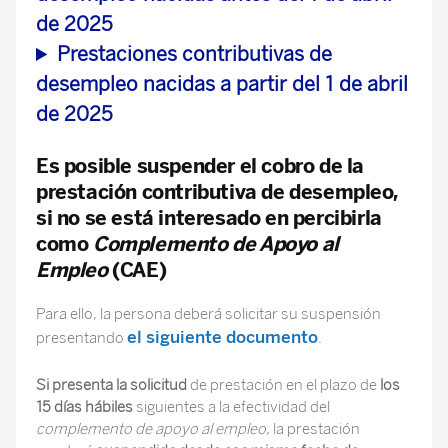
de 2025
Prestaciones contributivas de
desempleo nacidas a partir del 1 de abril
de 2025
Es posible suspender el cobro de la
prestación contributiva de desempleo,
si no se está interesado en percibirla
como
Complemento de Apoyo al
Empleo
(CAE)
Para ello, la persona deberá solicitar su suspensión
el siguiente documento
presentando
.
Si presenta la solicitud
de prestación en el plazo de
los
15 días hábiles
siguientes a la efectividad del
complemento de apoyo al empleo
, la prestación