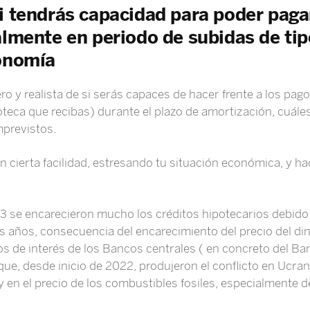
i tendrás capacidad para poder paga
almente en periodo de subidas de tip
conomía
ro y realista de si serás capaces de hacer frente a los pag
oteca que recibas) durante el plazo de amortización, cuále
previstos.
cierta facilidad, estresando tu situación económica, y hac
3 se encarecieron mucho los créditos hipotecarios debido 
s años, consecuencia del encarecimiento del precio del din
os de interés de los Bancos centrales ( en concreto del B
n que, desde inicio de 2022, produjeron el conflicto en Ucran
 y en el precio de los combustibles fosiles, especialmente de