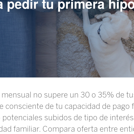
 pedir tu primera hip
a mensual no supere un 30 o 35% de tu
e consciente de tu capacidad de pago f
potenciales subidos de tipo de interés
dad familiar. Compara oferta entre enti