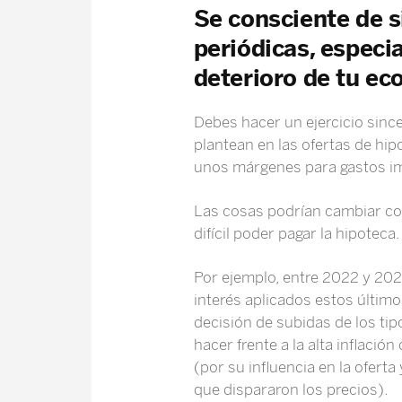
Se consciente de s
periódicas, especi
deterioro de tu e
Debes hacer un ejercicio since
plantean en las ofertas de hip
unos márgenes para gastos im
Las cosas podrían cambiar con 
difícil poder pagar la hipoteca.
Por ejemplo, entre 2022 y 202
interés aplicados estos último
decisión de subidas de los tip
hacer frente a la alta inflació
(por su influencia en la oferta
que dispararon los precios).