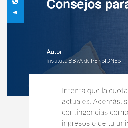
Consejos para
Autor
Instituto BBVA de PENSIONES
Intenta que la cuot
actuales. Además, s
contingencias como 
ingresos o de tu uni