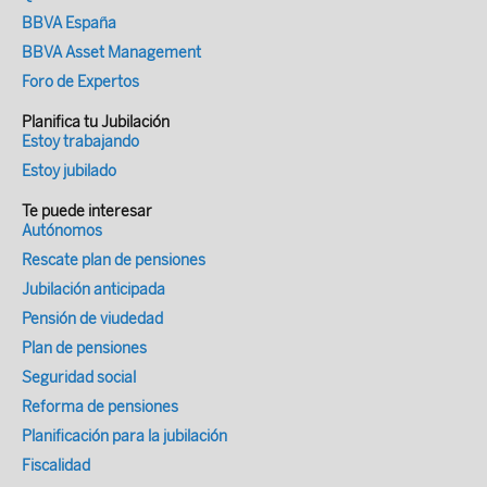
(GRPS) de este año, que recoge las
tercer lugar en el ranking de riesgos a
BBVA España
opiniones de más de 1.300 expertos de
corto plazo. El despliegue de mecanismos
BBVA Asset Management
todo el mundo, analizando los riesgos en
económicos por parte de potencias
Foro de Expertos
el plazo actual (en 2026), a corto-mediano
globales o regionales para remodelar las
plazo (hasta 2028) y a largo plazo (hasta
Planifica tu Jubilación
interacciones económicas entre naciones
Estoy trabajando
2036). El Capítulo 2…explora las
incluye, entre otras fórmulas, medidas
Estoy jubilado
implicaciones de estos riesgos y sus
monetarias, controles de inversión,
interconexiones, a través de análisis en
sanciones, ayudas y subsidios estatales, y
Te puede interesar
profundidad de temas seleccionados.
Autónomos
controles comerciales. Tecnología y
Hallazgos clave del informe: la
Rescate plan de pensiones
polarización: El desarrollo acelerado de
incertidumbre define la perspectiva de
Jubilación anticipada
tecnologías como la Inteligencia Artificial
riesgos globales en 2026 Los encuestados
(IA) y la biotecnología plantea tanto
Pensión de viudedad
de la Encuesta de percepción de Riesgos
oportunidades como riesgos, exacerbando
Plan de pensiones
Globales (GRPS) vieron de forma negativa
la polarización social y aumentando la
Seguridad social
tanto la perspectiva global a corto como a
posibilidad de uso malicioso. Se
Reforma de pensiones
largo plazo, con un 50% de los
intensifican las preocupaciones de los
Planificación para la jubilación
encuestados anticipando un
expertos encuestados sobre el uso
Fiscalidad
panorama turbulento o tormentoso en los
malicioso de la IA y la biotecnología. Las