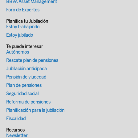
BBVA Asset Management
que se aplicarán en 2023, 2024 y 2025 en
siguientes pasos: 1. Accede a Import@ss
cada tramo. (*) En total 15 tramos: 12 en
Foro de Expertos
2. Entra en tu área personal 3. Selecciona
la tabla general y 3 en la tabla
un método de identificación (cl@ve, DNIe
Planifica tu Jubilación
reducida.Estos son los tramos y las
Estoy trabajando
o certificado, sms) 4. En el apartado
nuevas bases de cotización que entran en
Estoy jubilado
Trabajo autónomo, pincha en “Ver tus
vigor en enero de 2023LosPresupuestos
datos de autónomo” 5. Accede a “Cuota y
Te puede interesar
Generales del Estado establecerán
cotización” 6. Y selecciona “Modificar” 7.
Autónomos
anualmente una tabla general (con12
Tendrás información del momento en que
Rescate plan de pensiones
tramos) y una tabla reducida (con tres
se hará efectivo el cambio 8. Indica los
Jubilación anticipada
tramos) de bases decotización divididas
rendimientos netos mensuales previstos
Pensión de viudedad
en tramos consecutivos de importes de
9. Podrás ver el tramo de bases de
Plan de pensiones
rendimientosnetos mensuales. A cada
cotización que te corresponde por el
Seguridad social
tramo se le asignará una base de
rendimiento seleccionado 10. Selecciona
Reforma de pensiones
cotización mínima yuna base de
tu base de cotización 11. Revisa que los
cotización máxima para cada mes, entre
Planificación para la jubilación
datos son correctos 12. Firma tu solicitud
las que cada autónomo elegirála base de
Fiscalidad
para confirmar el cambio 13. Podrás
cotización.Para2023, los tramos de
descargar la documentación del trámite si
Recursos
rendimientos netos y bases de cotización
Newsletter
así lo deseas Más Información en las webs