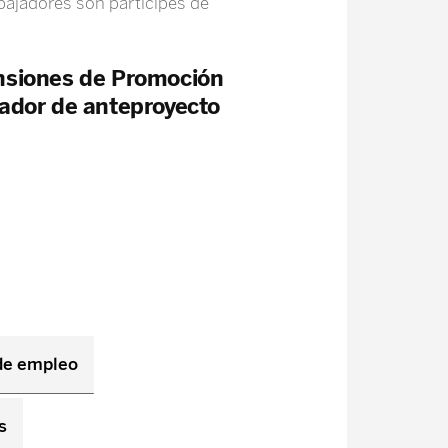
bajadores son participes de
ensiones de Promoción
rador de anteproyecto
de empleo
s