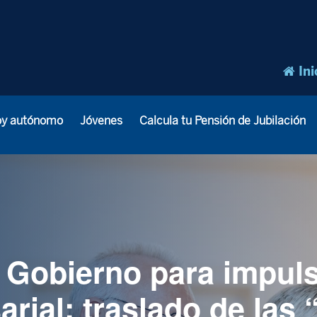
Ini
oy autónomo
Jóvenes
Calcula tu Pensión de Jubilación
l Gobierno para impuls
rial: traslado de las 