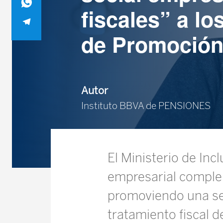
fiscales” a l
de Promoción
Autor
Instituto BBVA de PENSIONES
El Ministerio de Inc
empresarial complem
promoviendo una seri
tratamiento fiscal 