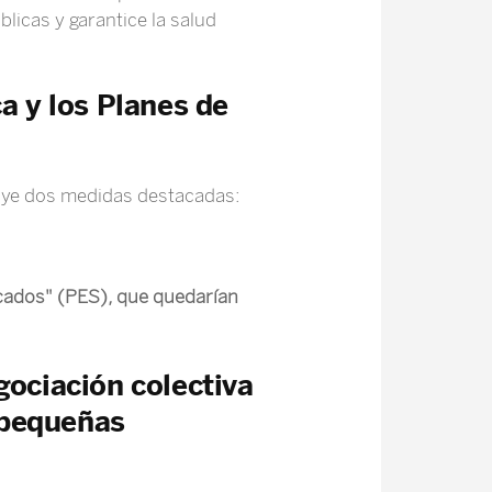
licas y garantice la salud
a y los Planes de
luye dos medidas destacadas:
icados" (PES), que quedarían
gociación colectiva
 pequeñas