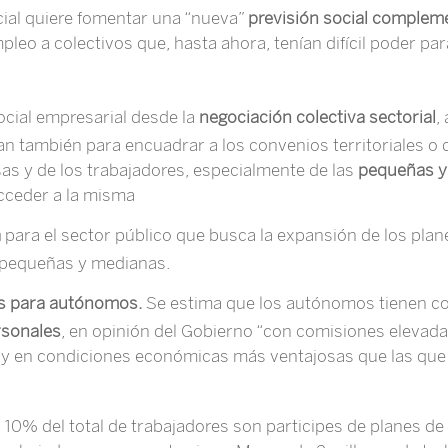
cial quiere fomentar una “nueva”
previsión social compleme
leo a colectivos que, hasta ahora, tenían difícil poder pa
ocial empresarial desde la
negociación colectiva sectorial
,
an también para encuadrar a los convenios territoriales o d
as y de los trabajadores, especialmente de las
pequeñas y
acceder a la misma
a
para el sector público que busca la expansión de los pla
s pequeñas y medianas.
nes para autónomos.
Se estima que los autónomos tienen c
rsonales
, en opinión del Gobierno “con comisiones elevada
y en condiciones económicas más ventajosas que las que 
10% del total de trabajadores son participes de planes de