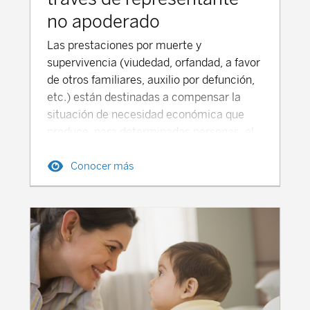
produce que estas pensiones derivadas de
no apoderado
contingencias profesionales, a pesar de no
Las prestaciones por muerte y
contar con doble paga en junio y
supervivencia (viudedad, orfandad, a favor
noviembre, tengan un importe mensual un
de otros familiares, auxilio por defunción,
poco más elevada que las demás. Si la
etc.) están destinadas a compensar la
incapacidad permanente (en sus grados
situación de necesidad económica que
de total para la profesión habitual, o
produce, para determinadas personas, el
absoluta para todo tipo de trabajo)
fallecimiento de otras. La Seguridad
derivase de una enfermedad común o de
Conocer más
Social ha puesto a disposición de los
un accidente no laboral, o si la pensión de
ciudadanos el servicio de acceso a las
viudedad u orfandad procediese de una
solicitudes para representantes de las
enfermedad común o accidente no laboral
pensiones de Viudedad y Orfandad a
del causante, los beneficiarios sí que
través del portal Tu Seguridad Social
cobrarían la pensión en 14 pagas, las 12
(TUSS). Se puede hacer uso de este
ordinarias más las 2 extraordinarias de
servicio, accediendo al portal Tu
verano y navidad. También las pensiones
Seguridad Social como representante, y
(contributivas) de jubilación y las
seleccionar “Solicitud de viudedad,