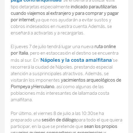
’ se enseñará a utilizar este
tipo detarjetas especialmente
indicado parautilizarlas
cuando viajemos al extranjero y para comprar y pagar
por internet
,ya que nos ayudarán a evitar sustos y
cobros indeseados en nuestra cuenta.Además, se
enseñará a activarlas y a recargarlas.
El jueves 7 de julio tendrá lugar una nueva
ruta online
por Italia
, pero en estaocasión el destino se encuentra
Nápoles y la costa amalfitana
más al sur. En ‘
’se
recorrerá la ciudad de Nápoles, prestando especial
atención a susprincipales atractivos. Además, se
visitarán los imponentes
yacimientos arqueológicos de
Pompeya yHerculano
, así como algunas de las
poblaciones más interesantes de lallamada costa
amalfitana.
Por último, el viernes 8 de julio a las 10:30se ha
preparado una
sesión de diálogo
para todo el que quiera
participar, en la que se pretende que
sean los propios