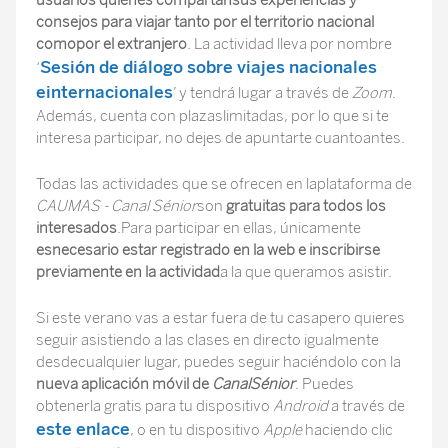
usuarios quienes compartansus experiencias y
consejos para viajar tanto por el territorio nacional
comopor el extranjero
. La actividad lleva por nombre
Sesión de diálogo sobre viajes nacionales
‘
einternacionales
’ y tendrá lugar a través de
Zoom
.
Además, cuenta con plazaslimitadas, por lo que si te
interesa participar, no dejes de apuntarte cuantoantes.
Todas las actividades que se ofrecen en laplataforma de
CAUMAS - Canal Sénior
son
gratuitas para todos los
interesados
.Para participar en ellas, únicamente
esnecesario estar registrado en la web e inscribirse
previamente en la actividad
a la que queramos asistir.
Si este verano vas a estar fuera de tu casapero quieres
seguir asistiendo a las clases en directo igualmente
desdecualquier lugar, puedes seguir haciéndolo con la
nueva aplicación móvil de
CanalSénior
. Puedes
obtenerla gratis para tu dispositivo
Android
a través de
este enlace
, o en tu dispositivo
Apple
haciendo clic