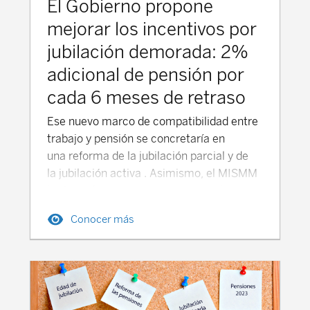
El Gobierno propone
mejorar los incentivos por
jubilación demorada: 2%
adicional de pensión por
cada 6 meses de retraso
Ese nuevo marco de compatibilidad entre
trabajo y pensión se concretaría en
una reforma de la jubilación parcial y de
la jubilación activa . Asimismo, el MISMM
ha formulado una propuesta con el
objetivo de hacer más atractiva la
Conocer más
jubilación demorada. Las medidas
propuestas por el Gobierno para fomentar
una mayor utilización de la jubilación
demorada, consisten en que el trabajador
pueda, a partir del segundo año de retraso