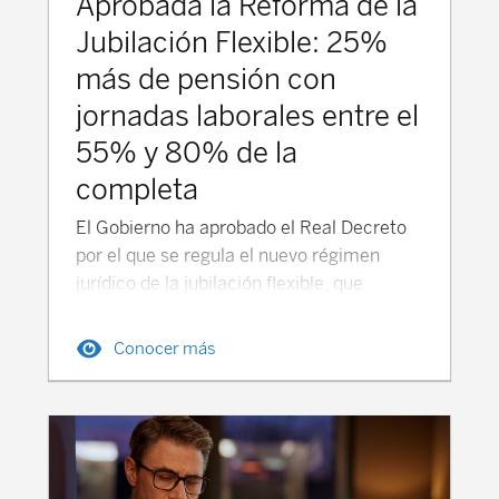
Aprobada la Reforma de la
Jubilación Flexible: 25%
más de pensión con
jornadas laborales entre el
55% y 80% de la
completa
El Gobierno ha aprobado el Real Decreto
por el que se regula el nuevo régimen
jurídico de la jubilación flexible, que
entrará en vigor tres meses después de su
publicación en el BOE, siempre y cuando
Conocer más
obtenga el apoyo parlamentario. Este Real
Decreto se enmarca como una parte final
de la reforma de pensiones acordada por
el Gobierno y los interlocutores sociales y
aprobada en 2024, donde se contemplan