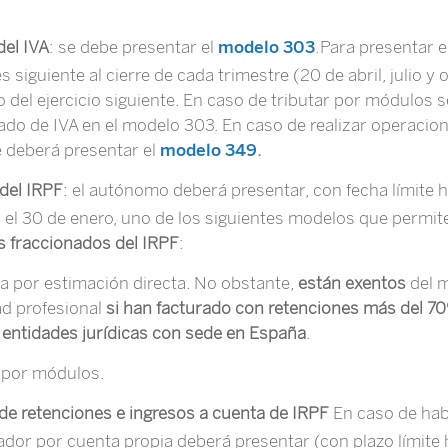
del IVA
: se debe presentar el
modelo 303
.Para presentar 
s siguiente al cierre de cada trimestre (20 de abril, julio y 
o del ejercicio siguiente. En caso de tributar por módulos 
icado de IVA en el modelo 303. En caso de realizar operaci
e deberá presentar el
modelo 349
.
 del IRPF
: el autónomo deberá presentar, con fecha límite h
sta el 30 de enero, uno de los siguientes modelos que permi
 fraccionados del IRPF
:
uta por estimación directa. No obstante,
están exentos
del m
ad profesional
si han facturado con retenciones más del 70
entidades jurídicas con sede en España
.
a por módulos.
 de retenciones e ingresos a cuenta de IRPF
En caso de hab
jador por cuenta propia deberá presentar (con plazo límite 