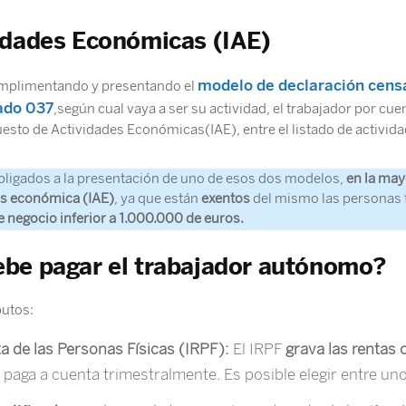
idades Económicas (IAE)
modelo de declaración censa
cumplimentando y presentando el
cado 037
,según cual vaya a ser su actividad, el trabajador por cu
uesto de Actividades Económicas(IAE), entre el listado de activid
ligados a la presentación de uno de esos dos modelos,
en la may
es económica (IAE)
, ya que están
exentos
del mismo las personas 
 negocio inferior a 1.000.000 de euros.
be pagar el trabajador autónomo?
butos:
a de las Personas Físicas (IRPF):
El IRPF
grava las rentas
e paga a cuenta trimestralmente. Es posible elegir entre un