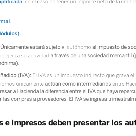
plificada
, en el caso de tener un importe neto de la cifra 
rmal
.
Módulos).
:
Únicamente estará sujeto
el autónomo
al impuesto de so
ue ejerza su actividad
a través de una sociedad mercantil 
nónima).
Añadido (IVA):
El IVA es un impuesto indirecto que grava el
tónomos únicamente
actúan como intermediarios
entre Haci
resar a Hacienda la diferencia entre el IVA que haya reperc
or las compras a proveedores
.
El IVA se ingresa trimestral
s e impresos deben presentar los a