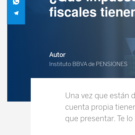
fiscales tien
Autor
Instituto BBVA de PENSIONES
Una vez que están de
cuenta propia tienen
que presentar. Te l