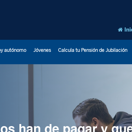
Ini
oy autónomo
Jóvenes
Calcula tu Pensión de Jubilación
os han de pagar y que