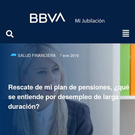
SALUD FINANCIERA
7 ene 2019
Rescate de mi plan de pensiones, ¿qué
se entiende por desempleo de larga
duración?