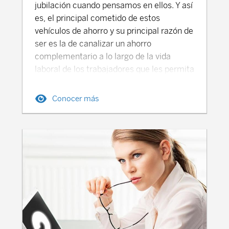
jubilación cuando pensamos en ellos. Y así
es, el principal cometido de estos
vehículos de ahorro y su principal razón de
ser es la de canalizar un ahorro
complementario a lo largo de la vida
laboral de los trabajadores que les permita
complementar su futura pensión pública y
disfrutar del nivel de vida deseado. Algo,
Conocer más
por cierto, cada vez más importante dado
el protagonismo que perderá la pensión
pública en la jubilación de los trabajadores
españoles durante las próximas décadas.
Con el objetivo de fomentar este ahorro
complementario, los planes de pensiones
se encuentran fiscalmente incentivados
(fiscalidad diferida): se pueden desgravar
las aportaciones anuales realizadas (hasta
un máximo de 8.000 euros) en IRPF, por lo