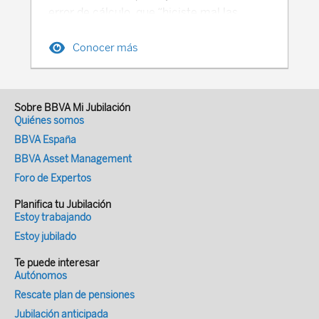
error de cálculo, que “hiciste mal las
cuentas”. Si durante tu jubilación gastas
Conocer más
muy poco de tu ahorro, es posible que la
razón sea que no lo necesitases para vivir
como quieres hacerlo, aunque también es
posible no estes disfrutando de la
Sobre BBVA Mi Jubilación
jubilación que soñaste. Pero, en cualquier
Quiénes somos
caso, aún peor que lo anterior es
BBVA España
sobrevivir a tus ahorros, es decir, gastarlos
BBVA Asset Management
completamente antes de que llegue el
Foro de Expertos
momento de tu muerte, sobre todo si con
Planifica tu Jubilación
la pensión pública que recibieses no fuera
Estoy trabajando
suficiente para llevar el estilo de vida que
Estoy jubilado
deseas o, en caso de que fueras
dependiente, para afrontar los costes de
Te puede interesar
Autónomos
servicios de dependencia que sean de
Rescate plan de pensiones
calidad (aquella parte del coste que te
Jubilación anticipada
corresponda). La regla del 4% durante la