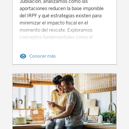
Jubilación, analizamos cómo las
aportaciones reducen la base imponible
del IRPF y qué estrategias existen para
minimizar el impacto fiscal en el
momento del rescate. Exploramos
conceptos fundamentales como el
régimen transitorio para aportaciones
anteriores a 2006, los nuevos límites para
Conocer más
autónomos y las distintas modalidades de
cobro , ya sea en forma de capital, renta o
mixta. Si quieres entender cómo optimizar
tus impuestos y tomar decisiones
informadas para asegurar tu bienestar
mañana, no te pierdas esta guía práctica
sobre uno de los instrumentos de ahorro
más utilizados en España. Podcast · Salud
Financiera Fiscalidad de los planes de
pensiones Tu navegador no soporta el