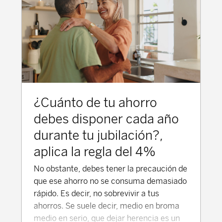
anteriores a 2007. Planificación
inteligente: Por qué no siempre es buena
idea rescatar el plan el mismo año en que
te jubilas. ¡Escucha el podcast ahora! No
dejes tu jubilación al azar. Haz clic en el
reproductor y descubre en menos de 20
minutos cómo optimizar tus impuestos y
asegurar tu tranquilidad financiera.
¿Cuánto de tu ahorro
debes disponer cada año
durante tu jubilación?,
aplica la regla del 4%
No obstante, debes tener la precaución de
que ese ahorro no se consuma demasiado
rápido. Es decir, no sobrevivir a tus
ahorros. Se suele decir, medio en broma
medio en serio, que dejar herencia es un