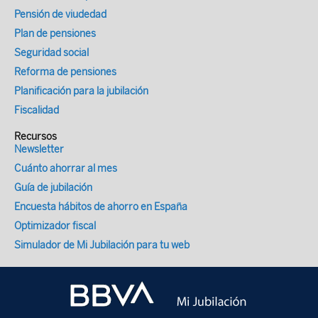
jubilación Una regla general de uso
Pensión de viudedad
habitual para los cuantificar gastos de
Plan de pensiones
jubilación es la conocida como la regla del
Seguridad social
4%. Consiste en sumar todo tu ahorro
Reforma de pensiones
financiero y retirar el 4% de ese total
Planificación para la jubilación
durante el primer año de jubilación. En los
Fiscalidad
siguientes años, se ajustaría la cantidad
Recursos
de dinero que retirar teniendo en cuenta la
Newsletter
evolución de inflación. Siguiendo esta
Cuánto ahorrar al mes
regla, deberías tener una probabilidad muy
Guía de jubilación
alta de no sobrevivir a tu dinero durante
Encuesta hábitos de ahorro en España
una jubilación de 30 años. Un ejemplo…
Optimizador fiscal
Supongamos que tu cartera ahorro-
inversión y previsional (fondos, seguros,
Simulador de Mi Jubilación para tu web
planes de pensiones, activos, etc.) al
jubilarte ascendiese a 100.000 euros.
Según esta regla del 4%, deberías retirar
4.000 euros en su primer año de