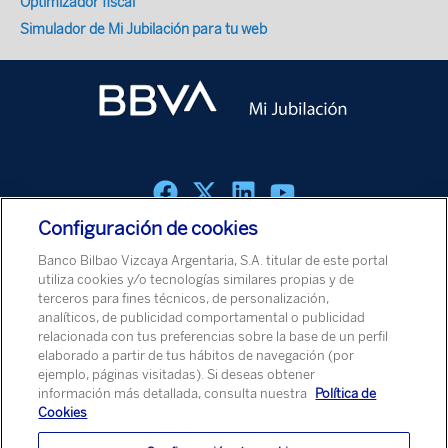
Optimizador fiscal
Simulador de Mi Jubilación para tu web
Configuración de cookies
Política de cookies
Aviso Legal
Política de Protección de Datos
Banco Bilbao Vizcaya Argentaria, S.A. titular de este portal
Aviso de Seguridad
utiliza cookies y/o tecnologías similares propias y de
terceros para fines técnicos, de personalización,
analíticos, de publicidad comportamental o publicidad
© Banco Bilbao Vizcaya Argentaria, S.A. 2026
relacionada con tus preferencias sobre la base de un perfil
elaborado a partir de tus hábitos de navegación (por
ejemplo, páginas visitadas). Si deseas obtener
información más detallada, consulta nuestra
Política de
Cookies