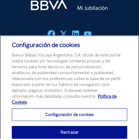
Configuración de cookies
Política de cookies
Aviso Legal
Política de Protección de Datos
Banco Bilbao Vizcaya Argentaria, S.A. titular de este portal
Aviso de Seguridad
utiliza cookies y/o tecnologías similares propias y de
terceros para fines técnicos, de personalización,
analíticos, de publicidad comportamental o publicidad
© Banco Bilbao Vizcaya Argentaria, S.A. 2026
relacionada con tus preferencias sobre la base de un perfil
elaborado a partir de tus hábitos de navegación (por
ejemplo, páginas visitadas). Si deseas obtener
información más detallada, consulta nuestra
Política de
Cookies
Configuración de cookies
Rechazar