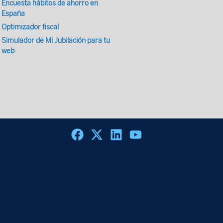
Encuesta hábitos de ahorro en
España
Optimizador fiscal
Simulador de Mi Jubilación para tu
web