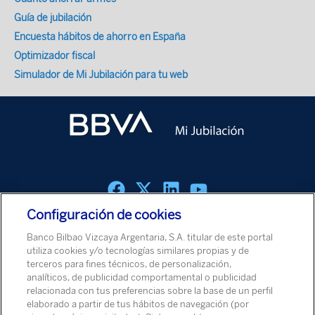
Guía de jubilación
Encuesta hábitos de ahorro en España
Optimizador fiscal
Simulador de Mi Jubilación para tu web
Configuración de cookies
Política de cookies
Aviso Legal
Política de Protección de Datos
Banco Bilbao Vizcaya Argentaria, S.A. titular de este portal
Aviso de Seguridad
utiliza cookies y/o tecnologías similares propias y de
terceros para fines técnicos, de personalización,
analíticos, de publicidad comportamental o publicidad
© Banco Bilbao Vizcaya Argentaria, S.A. 2026
relacionada con tus preferencias sobre la base de un perfil
elaborado a partir de tus hábitos de navegación (por