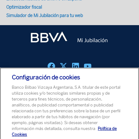
Optimizador fiscal
Simulador de Mi Jubilación para tu web
Configuración de cookies
Política de cookies
Aviso Legal
Política de Protección de Datos
Banco Bilbao Vizcaya Argentaria, S.A. titular de este portal
Aviso de Seguridad
utiliza cookies y/o tecnologías similares propias y de
terceros para fines técnicos, de personalización,
analíticos, de publicidad comportamental o publicidad
© Banco Bilbao Vizcaya Argentaria, S.A. 2026
relacionada con tus preferencias sobre la base de un perfil
elaborado a partir de tus hábitos de navegación (por
ejemplo, páginas visitadas). Si deseas obtener
información más detallada, consulta nuestra
Política de
Cookies