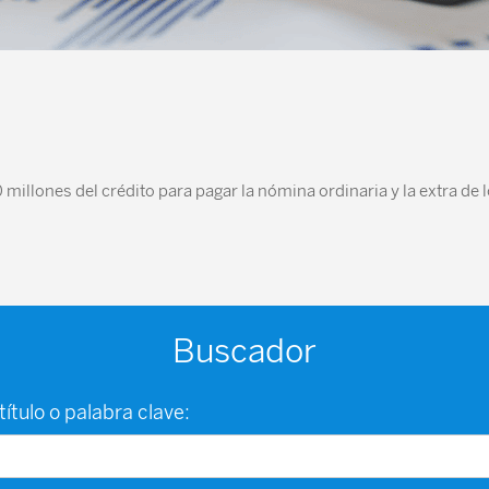
 millones del crédito para pagar la nómina ordinaria y la extra de 
Buscador
título o palabra clave: