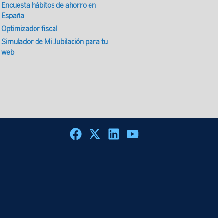
Encuesta hábitos de ahorro en
España
Optimizador fiscal
Simulador de Mi Jubilación para tu
web