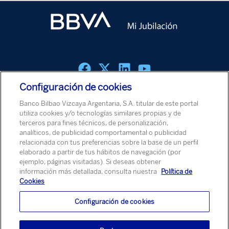
Configuración de cookies
Política de cookies
Aviso Legal
Política de Protección de Datos
Banco Bilbao Vizcaya Argentaria, S.A. titular de este portal
Aviso de Seguridad
utiliza cookies y/o tecnologías similares propias y de
terceros para fines técnicos, de personalización,
analíticos, de publicidad comportamental o publicidad
© Banco Bilbao Vizcaya Argentaria, S.A. 2026
relacionada con tus preferencias sobre la base de un perfil
elaborado a partir de tus hábitos de navegación (por
ejemplo, páginas visitadas). Si deseas obtener
información más detallada, consulta nuestra
Política de
Cookies
Configuración de cookies