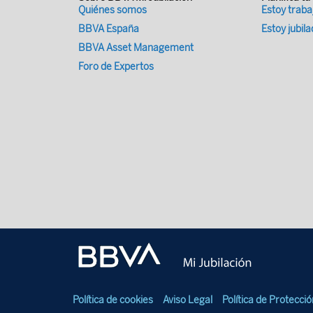
Quiénes somos
Estoy trab
BBVA España
Estoy jubil
BBVA Asset Management
Foro de Expertos
Política de cookies
Aviso Legal
Política de Protecci