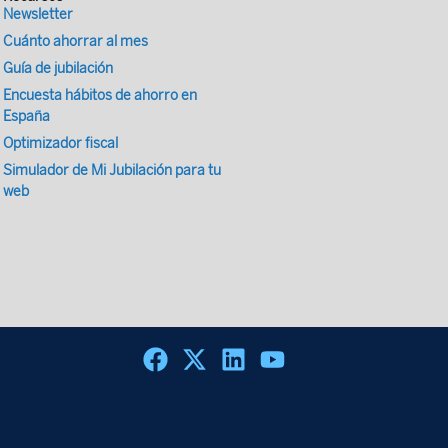
Newsletter
Cuánto ahorrar al mes
Guía de jubilación
Encuesta hábitos de ahorro en
España
Optimizador fiscal
Simulador de Mi Jubilación para tu
web