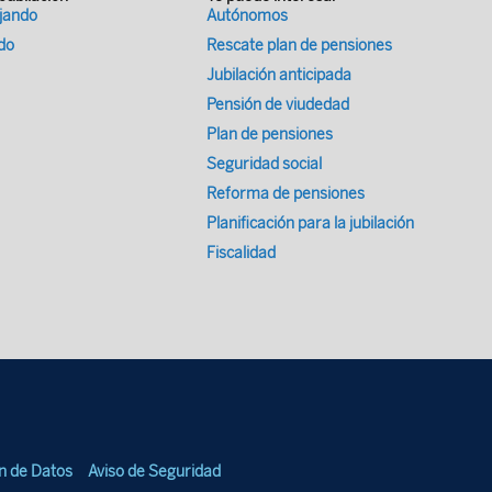
ajando
Autónomos
ado
Rescate plan de pensiones
Jubilación anticipada
Pensión de viudedad
Plan de pensiones
Seguridad social
Reforma de pensiones
Planificación para la jubilación
Fiscalidad
ón de Datos
Aviso de Seguridad