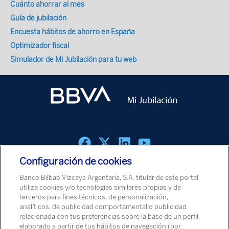
Cuánto ahorrar al mes
Guía de jubilación
Encuesta hábitos de ahorro en España
Optimizador fiscal
Simulador de Mi Jubilación para tu web
Configuración de cookies
Política de cookies
Aviso Legal
Política de Protección de Datos
Banco Bilbao Vizcaya Argentaria, S.A. titular de este portal
Aviso de Seguridad
utiliza cookies y/o tecnologías similares propias y de
terceros para fines técnicos, de personalización,
analíticos, de publicidad comportamental o publicidad
© Banco Bilbao Vizcaya Argentaria, S.A. 2026
relacionada con tus preferencias sobre la base de un perfil
elaborado a partir de tus hábitos de navegación (por