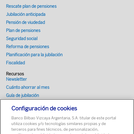
Rescate plan de pensiones
Jubilación anticipada
Pensión de viudedad
Plan de pensiones
Seguridad social
Reforma de pensiones
Planificación para la jubilación
Fiscalidad
Recursos
Newsletter
Cuánto ahorrar al mes
Guía de jubilación
Encuesta hábitos de ahorro en España
Configuración de cookies
Optimizador fiscal
Banco Bilbao Vizcaya Argentaria, S.A. titular de este portal
Simulador de Mi Jubilación para tu web
utiliza cookies y/o tecnologías similares propias y de
terceros para fines técnicos, de personalización,