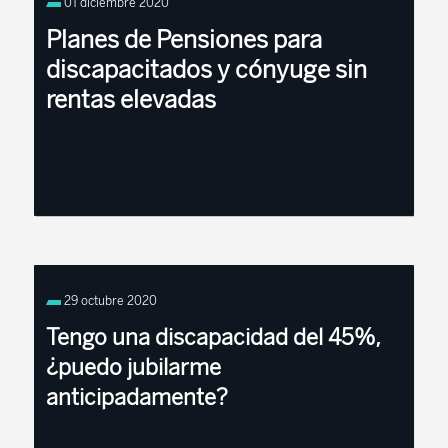
01 diciembre 2020
menoracogido a cargo discapacitado consisten en
una asignación económica de caráctermensual.
Planes de Pensiones para
Esta prestación ...
discapacitados y cónyuge sin
rentas elevadas
Aportaciones para cónyuge en paro o sin rentas
elevadasLas aportaciones las hace el partícipe
29 octubre 2020
titular pero hay situaciones que se puede hacer en
favor del cónyuge. Es el ...
Tengo una discapacidad del 45%,
¿puedo jubilarme
anticipadamente?