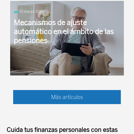
13 marzo 2023
Mecanismos de ajuste
automático en el ámbito de las
pensiones
Mercedes Ayuso apunta que los mecanismos de
ajuste automático consisten en una serie de reglas
Más artículos
que ayudan a que los sistemas de pensiones no
pierdan sus tres ...
Cuida tus finanzas personales con estas