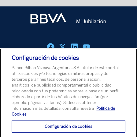
Configuración de cookies
Política de cookies
Aviso Legal
Política de Protección de Datos
Banco Bilbao Vizcaya Argentaria, S.A. titular de este portal
Aviso de Seguridad
utiliza cookies y/o tecnologías similares propias y de
terceros para fines técnicos, de personalización,
analíticos, de publicidad comportamental o publicidad
© Banco Bilbao Vizcaya Argentaria, S.A. 2026
relacionada con tus preferencias sobre la base de un perfil
elaborado a partir de tus hábitos de navegación (por
ejemplo, páginas visitadas). Si deseas obtener
información más detallada, consulta nuestra
Política de
Cookies
Configuración de cookies