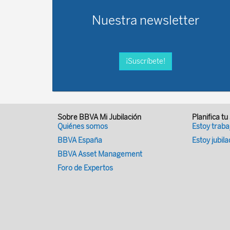
Nuestra newsletter
¡Suscríbete!
Sobre BBVA Mi Jubilación
Planifica tu
Quiénes somos
Estoy trab
BBVA España
Estoy jubil
BBVA Asset Management
Foro de Expertos