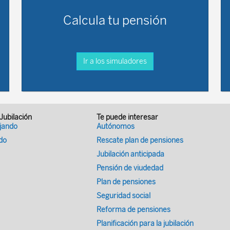
Calcula tu pensión
Ir a los simuladores
 Jubilación
Te puede interesar
ajando
Autónomos
ado
Rescate plan de pensiones
Jubilación anticipada
Pensión de viudedad
Plan de pensiones
Seguridad social
Reforma de pensiones
Planificación para la jubilación