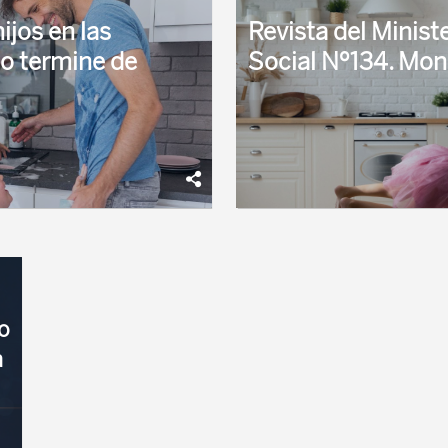
ijos en las
Revista del Minis
o termine de
Social Nº134. Mon
 que solo están
El número 134 de la Revista 
o si el SEPE tenia ya los
constituyó un monográfico o
relevantes en materia de Segu
o
a