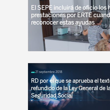
El SEPE incluirá de oficio los h
prestaciones por ERTE cuand
reconocer estas ayudas
Las empresas reciben una carta que les explica
reconociendo los complementos por hijos a carg
21 septiembre 2018
datos del trabajador en su ...
RD por el que se aprueba el text
refundido de la Ley General de l
Seguridad Social