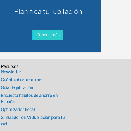
Planifica tu jubilación
Conoce más
Recursos
Newsletter
Cuánto ahorrar al mes
Guía de jubilación
Encuesta hábitos de ahorro en
España
Optimizador fiscal
Simulador de Mi Jubilación para tu
web