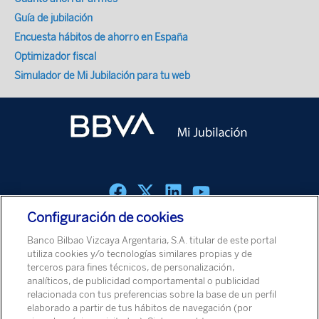
Guía de jubilación
Encuesta hábitos de ahorro en España
Optimizador fiscal
Simulador de Mi Jubilación para tu web
Configuración de cookies
Política de cookies
Aviso Legal
Política de Protección de Datos
Banco Bilbao Vizcaya Argentaria, S.A. titular de este portal
Aviso de Seguridad
utiliza cookies y/o tecnologías similares propias y de
terceros para fines técnicos, de personalización,
analíticos, de publicidad comportamental o publicidad
© Banco Bilbao Vizcaya Argentaria, S.A. 2026
relacionada con tus preferencias sobre la base de un perfil
elaborado a partir de tus hábitos de navegación (por