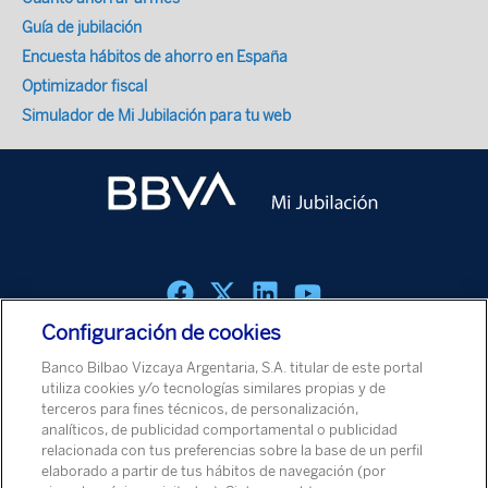
Guía de jubilación
Encuesta hábitos de ahorro en España
Optimizador fiscal
Simulador de Mi Jubilación para tu web
Configuración de cookies
Política de cookies
Aviso Legal
Política de Protección de Datos
Banco Bilbao Vizcaya Argentaria, S.A. titular de este portal
Aviso de Seguridad
utiliza cookies y/o tecnologías similares propias y de
terceros para fines técnicos, de personalización,
analíticos, de publicidad comportamental o publicidad
© Banco Bilbao Vizcaya Argentaria, S.A. 2026
relacionada con tus preferencias sobre la base de un perfil
elaborado a partir de tus hábitos de navegación (por