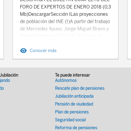
FORO DE EXPERTOS DE ENERO 2018 (0,3
Mb)DescargarSección ILas proyecciones
de población del INE (I)A partir del trabajo
de Mercedes Ayuso, Jorge Miguel Bravo y
Robert Holzmann titulado “Revisión de
lossupuestos de proyección referentes a
Conocer más
los condicionantes demográficos de la
organización internacional, de
losinstitutos nacionales y de la
documentación académica”.Sección
 Jubilación
Te puede interesar
IITipos de cotización de accidentes de
ajando
Autónomos
trabajo yenfermedades profesionales en el
ado
Rescate plan de pensiones
ComercioEl estudio de los tipos de
Jubilación anticipada
cotización de accidentes de trabajo y
Pensión de viudedad
enfermedades profesionales en el Sector
Plan de pensiones
de losServicios comienza con todas
Seguridad social
aquellas actividades relacionadas con el
Reforma de pensiones