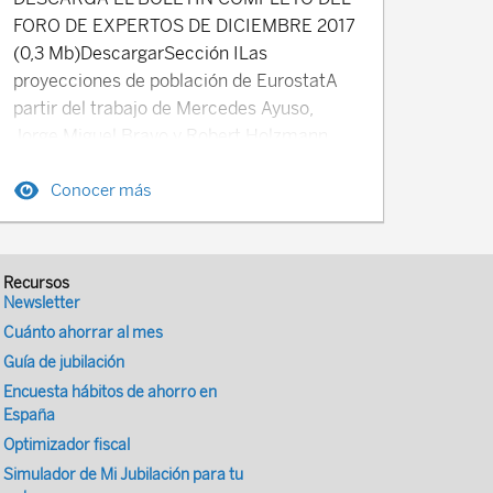
FORO DE EXPERTOS DE DICIEMBRE 2017
(0,3 Mb)DescargarSección ILas
proyecciones de población de EurostatA
partir del trabajo de Mercedes Ayuso,
Jorge Miguel Bravo y Robert Holzmann
titulado “Revisión de los supuestos de
Conocer más
proyección referentes a los
condicionantes demográficos de la
organización internacional, de los
institutos nacionales y de la
Recursos
documentación académica”.Sección
Newsletter
IITipos de cotización de accidentes de
Cuánto ahorrar al mes
trabajo y enfermedades profesionales en
Guía de jubilación
Energía, Agua y ConstrucciónPara finalizar
Encuesta hábitos de ahorro en
el sector de la Industria y antes de
España
empezar el gran grupo de los Servicios, se
Optimizador fiscal
presenta en esta sección las actividades
Simulador de Mi Jubilación para tu