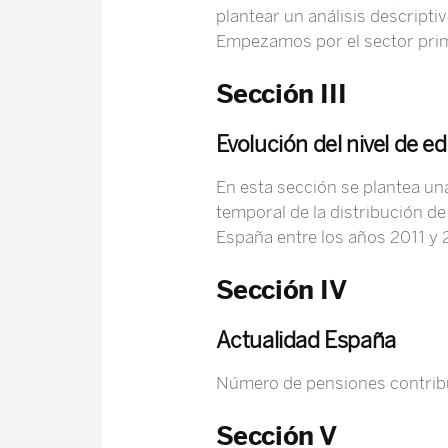
plantear un análisis descript
Empezamos por el sector primari
Sección III
Evolución del nivel de 
En esta sección se plantea una
temporal de la distribución d
España entre los años 2011 y 
Sección IV
Actualidad España
Número de pensiones contribut
Sección V