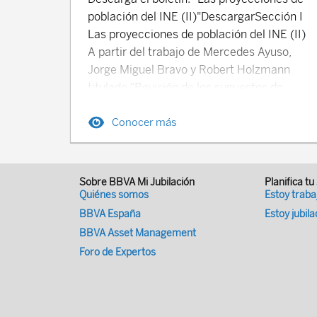
población del INE (II)"DescargarSección I
Las proyecciones de población del INE (II)
A partir del trabajo de Mercedes Ayuso,
Jorge Miguel Bravo y Robert Holzmann
titulado “Revisión de los supuestos de
proyección referentes a los
Conocer más
condicionantes demográficos de la
organización internacional, de los
Institutos Nacionales de Estadística y de
la documentación académica” se
Sobre BBVA Mi Jubilación
Planifica tu
continúan revisando los supuestos
Quiénes somos
Estoy trab
demográficos que conforman las
BBVA España
Estoy jubil
proyecciones de población en España
BBVA Asset Management
continuando con los comentarios del
Foro de Expertos
Boletín anteriorSección II La comparativa
de España en la sostenibilidad del sistema
de pensiones según la OCDE La OCDE ha