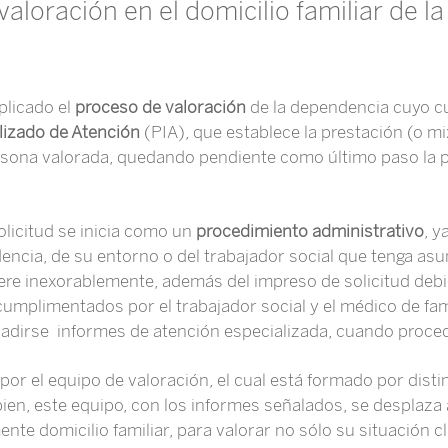
valoración en el domicilio familiar de l
plicado el
proceso de valoración
de la dependencia cuyo c
lizado de Atención
(PIA), que establece la prestación (o mi
rsona valorada, quedando pendiente como último paso la p
olicitud se inicia como un
procedimiento administrativo
, y
ncia, de su entorno o del trabajador social que tenga as
uiere inexorablemente, además del impreso de solicitud d
 cumplimentados por el trabajador social y el médico de fa
adirse informes de atención especializada, cuando proce
por el equipo de valoración, el cual está formado por dist
, este equipo, con los informes señalados, se desplaza al
nte domicilio familiar, para valorar no sólo su situación cl