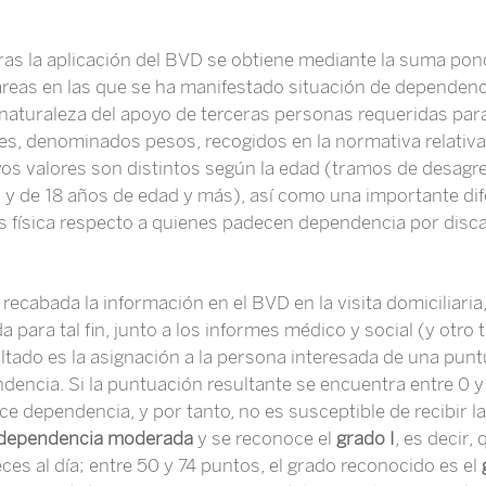
ras la aplicación del BVD se obtiene mediante la suma pon
areas en las que se ha manifestado situación de dependenci
naturaleza del apoyo de terceras personas requeridas para 
ores, denominados pesos, recogidos en la normativa relativ
yos valores son distintos según la edad (tramos de desagre
s, y de 18 años de edad y más), así como una importante di
física respecto a quienes padecen dependencia por discap
ecabada la información en el BVD en la visita domiciliaria, 
a para tal fin, junto a los informes médico y social (y otro
ultado es la asignación a la persona interesada de una punt
encia. Si la puntuación resultante se encuentra entre 0 y
ce dependencia, y por tanto, no es susceptible de recibir 
dependencia moderada
y se reconoce el
grado I
, es decir,
ces al día; entre 50 y 74 puntos, el grado reconocido es el