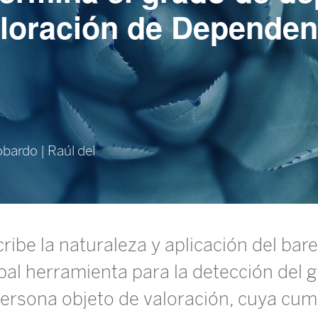
loración de Dependen
bardo | Raúl del
ribe la naturaleza y aplicación del ba
pal herramienta para la detección del 
ersona objeto de valoración, cuya cum