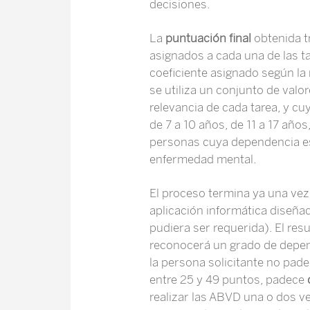
decisiones.
La
puntuación final
obtenida t
asignados a cada una de las t
coeficiente asignado según la 
se utiliza un conjunto de val
relevancia de cada tarea, y cu
de 7 a 10 años, de 11 a 17 año
personas cuya dependencia es 
enfermedad mental.
El proceso termina ya una vez r
aplicación informática diseñad
pudiera ser requerida). El res
reconocerá un grado de depend
la persona solicitante no pade
entre 25 y 49 puntos, padece
realizar las ABVD una o dos ve