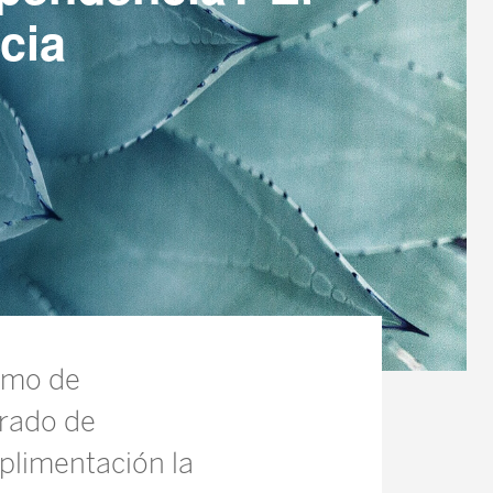
cia
remo de
grado de
plimentación la