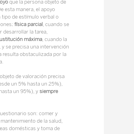
poyo
que la persona objeto de
De esta manera, el apoyo
 tipo de estímulo verbal o
iones;
física parcial
, cuando se
 desarrollar la tarea,
ustitución máxima
, cuando la
 y se precisa una intervención
a resulta obstaculizada por la
a.
bjeto de valoración precisa
esde un 5% hasta un 25%),
hasta un 95%), y
siempre
uestionario son: comer y
, mantenimiento de la salud,
areas domésticas y toma de