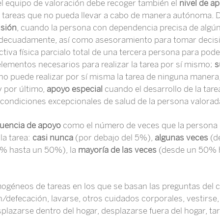
el equipo de valoración debe recoger también el
nivel de a
s tareas que no pueda llevar a cabo de manera autónoma. 
isión
, cuando la persona con dependencia precisa de algún
a adecuadamente, así como asesoramiento para tomar decis
iva física parcialo total de una tercera persona para poder
elementos necesarios para realizar la tarea por sí mismo;
s
no puede realizar por sí misma la tarea de ninguna manera,
y por último,
apoyo especial
cuando el desarrollo de la tare
 condiciones excepcionales de salud de la persona valorad
cuencia de apoyo
como el número de veces que la persona o
la tarea:
casi nunca
(por debajo del 5%),
algunas veces
(d
% hasta un 50%), la
mayoría de las veces
(desde un 50% 
géneos de tareas en los que se basan las preguntas del c
n/defecación, lavarse, otros cuidados corporales, vestirse
splazarse dentro del hogar, desplazarse fuera del hogar, t