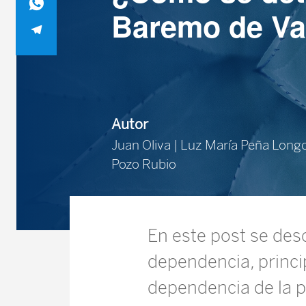
Baremo de Va
Autor
Juan Oliva | Luz María Peña Longo
Pozo Rubio
En este post se desc
dependencia, princi
dependencia de la p