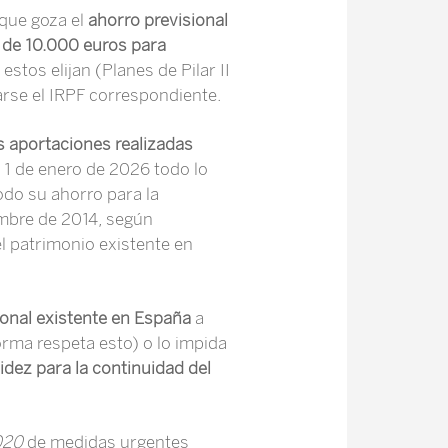
 que goza el
ahorro previsional
l de 10.000 euros para
stos elijan (Planes de Pilar II
darse el IRPF correspondiente.
as aportaciones realizadas
l 1 de enero de 2026 todo lo
odo su ahorro para la
embre de 2014, según
l patrimonio existente en
onal existente en España
a
ma respeta esto) o lo impida
idez para la continuidad del
020
de medidas urgentes