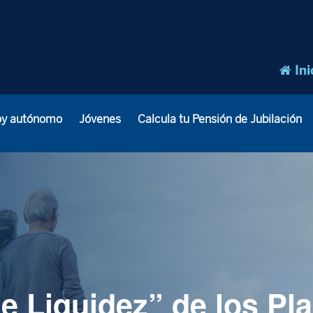
Ini
oy autónomo
Jóvenes
Calcula tu Pensión de Jubilación
e Liquidez” de los Pl