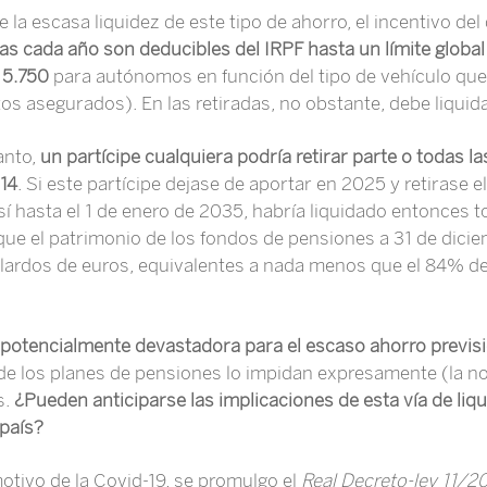
 la escasa liquidez de este tipo de ahorro, el incentivo del
as cada año son deducibles del IRPF hasta un límite globa
y 5.750
para autónomos en función del tipo de vehículo que e
uctos asegurados). En las retiradas, no obstante, debe liqui
anto,
un partícipe cualquiera podría retirar parte o todas l
014
. Si este partícipe dejase de aportar en 2025 y retirase e
í hasta el 1 de enero de 2035, habría liquidado entonces t
 que el patrimonio de los fondos de pensiones a 31 de dici
ardos de euros, equivalentes a nada menos que el 84% de
 potencialmente devastadora para el escaso ahorro previsi
 los planes de pensiones lo impidan expresamente (la nor
s.
¿Pueden anticiparse las implicaciones de esta vía de liqu
 país?
otivo de la Covid-19, se promulgo el
Real Decreto-ley 11/2