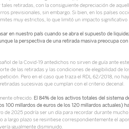
tales retiradas, con la consiguiente depreciación de aquello
ros previsionales, sin embargo. Si bien, en los países occid
ímites muy estrictos, lo que limitó un impacto significativo 
pasar en nuestro país cuando se abra el supuesto de liquide
unque la perspectiva de una retirada masiva preocupa con r
añol de la Covid-19 antedichos no sirven de guía ante es
rte de las retiradas y las condiciones de elegibilidad de l
epetición. Pero en el caso que traza el RDL 62/2018, no hay 
retiradas sucesivas que cumplan con el criterio decenal.
rmente ofrecido.
El 84% de los activos totales del sistema d
s 100 millardos de euros de los 120 millardos actuales) 
ero de 2025 podría ser un día para recordar durante mucho 
rro a largo plazo se resintiese correspondientemente el ap
 vería igualmente disminuido.