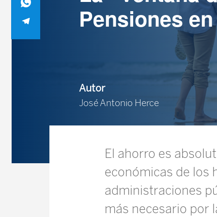
Pensiones en
Autor
José Antonio Herce
El ahorro es absolut
económicas de los h
administraciones púb
más necesario por la