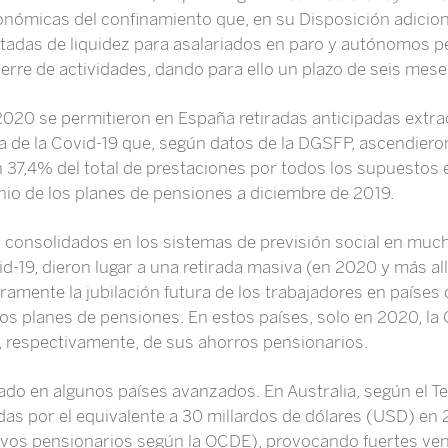
onómicas del confinamiento que, en su Disposición adicio
mitadas de liquidez para asalariados en paro y autónomos p
ierre de actividades, dando para ello un plazo de seis mese
020 se permitieron en España retiradas anticipadas extra
 de la Covid-19 que, según datos de la DGSFP, ascendieron
n 37,4% del total de prestaciones por todos los supuestos 
nio de los planes de pensiones a diciembre de 2019.
 consolidados en los sistemas de previsión social en muc
d-19, dieron lugar a una retirada masiva (en 2020 y más al
amente la jubilación futura de los trabajadores en países
 los planes de pensiones. En estos países, solo en 2020, l
, respectivamente, de sus ahorros pensionarios.
 en algunos países avanzados. En Australia, según el Tes
adas por el equivalente a 30 millardos de dólares (USD) en
ivos pensionarios según la OCDE), provocando fuertes ven