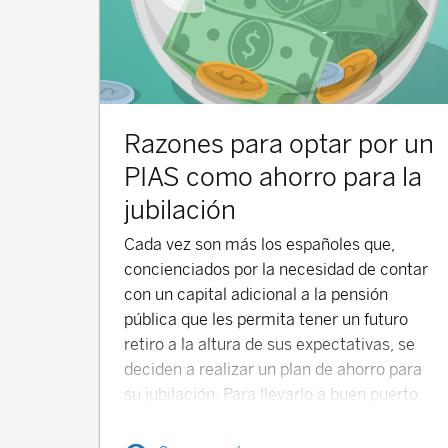
Razones para optar por un
PIAS como ahorro para la
jubilación
Cada vez son más los españoles que,
concienciados por la necesidad de contar
con un capital adicional a la pensión
pública que les permita tener un futuro
retiro a la altura de sus expectativas, se
deciden a realizar un plan de ahorro para
su jubilación. Para llevarlo a buen puerto,
existen dos ingredientes fundamentales:
antelación y constancia.Con la antelación,