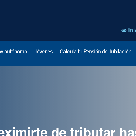
Ini
oy autónomo
Jóvenes
Calcula tu Pensión de Jubilación
ximirte de tributar ha