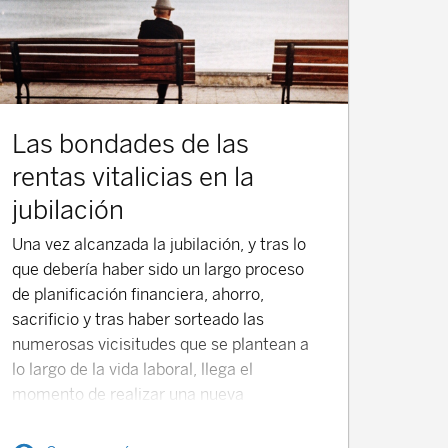
Las bondades de las
rentas vitalicias en la
jubilación
Una vez alcanzada la jubilación, y tras lo
que debería haber sido un largo proceso
de planificación financiera, ahorro,
sacrificio y tras haber sorteado las
numerosas vicisitudes que se plantean a
lo largo de la vida laboral, llega el
momento de realizar una nueva
planificación: ¿de qué forma vamos a
recuperar el ahorro para la jubilación que