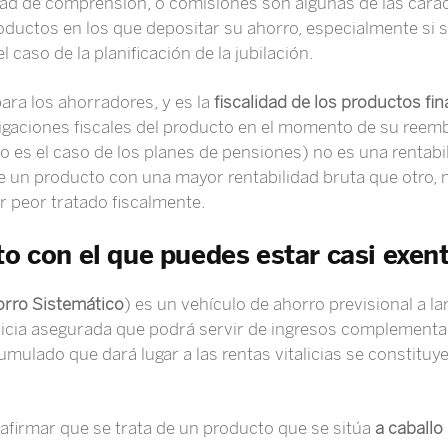
idad de comprensión, o comisiones son algunas de las carac
ductos en los que depositar su ahorro, especialmente si se
 caso de la planificación de la jubilación.
para los ahorradores, y es la
fiscalidad de los productos fi
ligaciones fiscales del producto en el momento de su reem
o es el caso de los planes de pensiones) no es una rentab
e un producto con una mayor rentabilidad bruta que otro,
ar peor tratado fiscalmente.
to con el que puedes estar casi exen
orro Sistemático
) es un vehículo de ahorro previsional a la
licia asegurada que podrá servir de ingresos complementar
cumulado que dará lugar a las rentas vitalicias se constituy
afirmar que se trata de un producto que se sitúa
a caballo