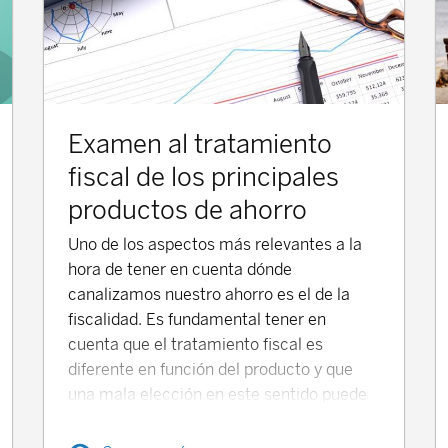
Examen al tratamiento
fiscal de los principales
productos de ahorro
Uno de los aspectos más relevantes a la
hora de tener en cuenta dónde
canalizamos nuestro ahorro es el de la
fiscalidad. Es fundamental tener en
cuenta que el tratamiento fiscal es
diferente en función del producto y que
una mala elección en este sentido puede
tener efectos negativos en el resultado
final de nuestra inversión.De hecho, es