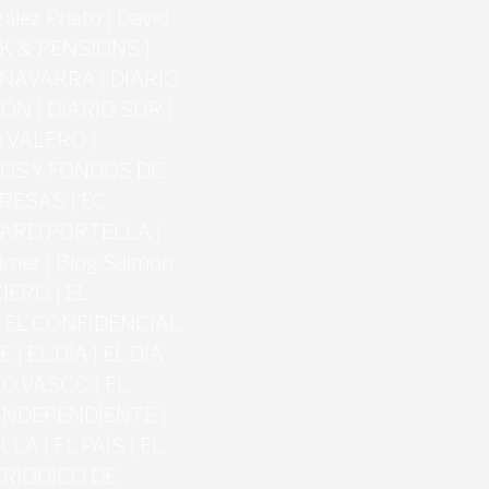
ez Prieto | David
K & PENSIONS |
 NAVARRA | DIARIO
ÓN | DIARIO SUR |
 VALERO |
OS Y FONDOS DE
RESAS | EC
DUARD PORTELLA |
mer | Blog Salmon
CIERO | EL
| EL CONFIDENCIAL
| EL DÍA | EL DIA
RIO VASCO | EL
 INDEPENDIENTE |
A | EL PAÍS | EL
PERIODICO DE