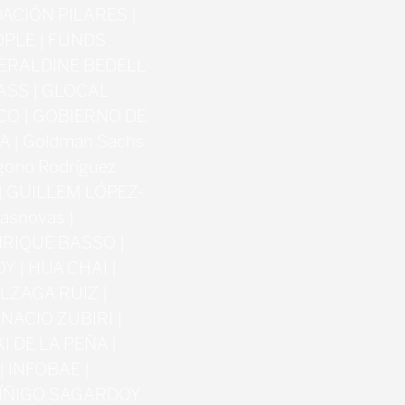
ACIÓN PILARES |
OPLE | FUNDS
GERALDINE BEDELL
ASS | GLOCAL
CO | GOBIERNO DE
 | Goldman Sachs
orio Rodríguez
| GUILLEM LÓPEZ-
asnovas |
NRIQUE BASSO |
 | HUA CHAI |
LZAGA RUIZ |
NACIO ZUBIRI |
KI DE LA PEÑA |
| INFOBAE |
| ÍÑIGO SAGARDOY