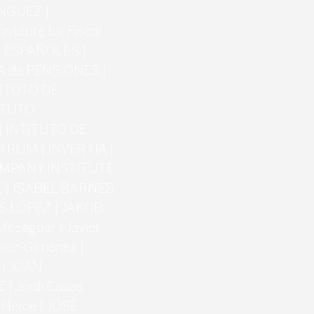
NGUEZ |
titute for Fiscal
S ESPAÑOLES |
VA de PENSIONES |
STITUTO DE
ITUTO
| INTITUTO DE
TRUM | INVERTIA |
COMPANY INSTITUTE
E | ISABEL BARNES
S LÓPEZ | JAKOB
eseguer | Javier
Díaz-Giménez |
 | JOAN
 Jordi Casas
 Herce | JOSÉ