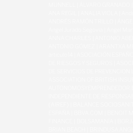
MUNNELL | ÁLVARO GRANADO |
ANA REGIL | ANALIA VIOLA | Andr
ANDRÉS RAMÓN TRILLO | ÁNGEL
Angel Jurado Segovia | Angel Mar
ANNA CHARLES | ANTONIO ABE
ANTONIO GÓMEZ | ARANTXA ME
articulo14 | ASOCIACIÓN ESPA
DE RIESGOS Y SEGUROS | ASO
DE SERVICIOS DE PREVENCION 
ASSOCIATION OF BRITISH INSU
AUTONOMOSYEMPRENDEDOR.ES
INDEPENDIENTE DE RESPONSAB
(AIREF) | BALANCE SOCIOSANI
ESPAÑA | BBVA.COM | BENOIT 
FINANCE | BOLSAMANÍA | BORJ
BRIAN BEACH | BRINDUSA ANGH