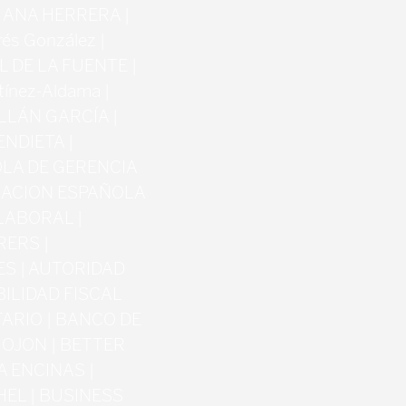
 ANA HERRERA |
és González |
 DE LA FUENTE |
tínez-Aldama |
LLÁN GARCÍA |
NDIETA |
ÑOLA DE GERENCIA
CIACION ESPAÑOLA
LABORAL |
RERS |
 | AUTORIDAD
ILIDAD FISCAL
TARIO | BANCO DE
MOJON | BETTER
A ENCINAS |
EL | BUSINESS