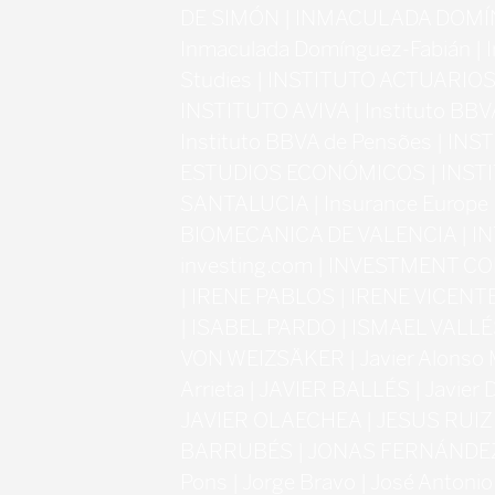
DE SIMÓN | INMACULADA DOMÍ
Inmaculada Domínguez-Fabián | Ins
Studies | INSTITUTO ACTUARIO
INSTITUTO AVIVA | Instituto BB
Instituto BBVA de Pensões | IN
ESTUDIOS ECONÓMICOS | INST
SANTALUCIA | Insurance Europe 
BIOMECANICA DE VALENCIA | IN
investing.com | INVESTMENT 
| IRENE PABLOS | IRENE VICENT
| ISABEL PARDO | ISMAEL VALLÉ
VON WEIZSÄKER | Javier Alonso M
Arrieta | JAVIER BALLÉS | Javier 
JAVIER OLAECHEA | JESUS RUIZ
BARRUBÉS | JONAS FERNÁNDEZ |
Pons | Jorge Bravo | José Antonio