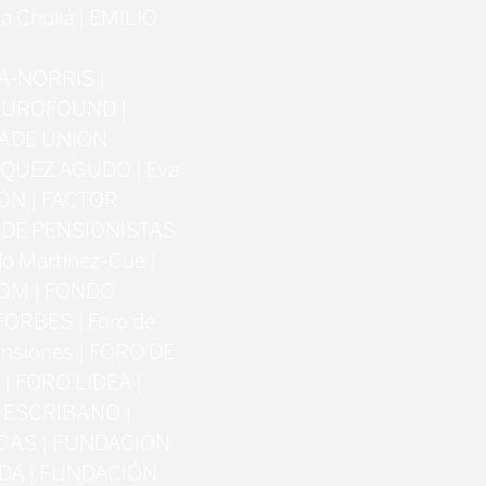
 Chuliá | EMILIO
|
A-NORRIS |
| EUROFOUND |
RADE UNION
QUEZ AGUDO | Eva
IÓN | FACTOR
 DE PENSIONISTAS
o Martínez-Cue |
COM | FONDO
ORBES | Foro de
Pensiones | FORO DE
 | FORO LIDEA |
O ESCRIBANO |
UNCAS | FUNDACIÓN
DA | FUNDACIÓN