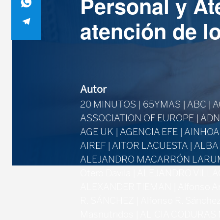
Personal y At
atención de l
Autor
20 MINUTOS | 65YMAS | ABC | 
ASSOCIATION OF EUROPE | ADN
AGE UK | AGENCIA EFE | AINHO
AIREF | AITOR LACUESTA | ALBA
ALEJANDRO MACARRÓN LARUMBE
Otero Davila | ALEJANDRO VILL
ALEXANDER TIEMAN | Alfonso Ar
R. SÁNCHEZ | Alfonso R. Sánchez 
Masnutridos | ALICIA CODURAS 