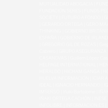
MUTUALIDAD ABOGACIA | FUND
FUNDACIÓN SERES | FUNDS PE
SOCIETY | FUTURO A FONDO | 
| GERARDO ORTEGA | GERO MA
THINKING | GOBIERNO BRITÁNI
ESPAÑA | GOBIERNO DE IRLANDA
| GREGORIO GIL DE ROZAS | Greg
Cabrero | GRUPO ASEGURANZA 
CASANOVAS | Guillem López Cas
HELPAGE INTERNATIONAL | HE
HERALDO | HICHAM GANGA | HOY
HUELVA INFORMACIÓN | ICIAR A
IDEAL | IGNACIO HERNANDO | IG
IMSERSO | Iñaki Bartolome | IÑA
IÑAKI ORTEGA CACHÓN | INESE 
INFOLIBRE | INFORMACION.ES 