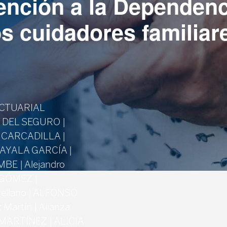
ención a la Dependenci
os cuidadores familiar
ACTUARIAL
 DEL SEGURO |
A CARCADILLA |
 AYALA GARCÍA |
 | Alejandro
AGÓMEZ |
ellano | ALFONSO
Martín | Alianza
MARTÍNEZ | ALICIA