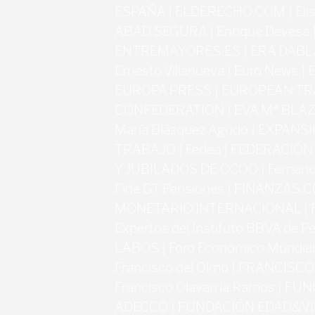
ESPAÑA | ELDERECHO.COM | Elisa
ABAD SEGURA | Enrique Devesa 
ENTREMAYORES.ES | ERA DABL
Ernesto Villanueva | Euro News 
EUROPA PRESS | EUROPEAN T
CONFEDERATION | EVA Mª BLÁZ
María Blázquez Agudo | EXPANS
TRABAJO | Fedea | FEDERACIÓN
Y JUBILADOS DE CCOO | Fernand
Fide GT Pensiones | FINANZAS.
MONETARIO INTERNACIONAL | F
Expertos del Instituto BBVA de 
LABOS | Foro Económico Mundial
Francisco del Olmo | FRANCISC
Francisco Olavarría Ramos | F
ADECCO | FUNDACIÓN EDAD&VI