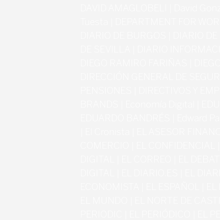
DAVID AMAGLOBELI | David Gonzál
Tuesta | DEPARTMENT FOR WOR
DIARIO DE BURGOS | DIARIO DE
DE SEVILLA | DIARIO INFORMACI
DIEGO RAMIRO FARIÑAS | DIEGO
DIRECCIÓN GENERAL DE SEGUR
PENSIONES | DIRECTIVOS Y EMP
BRANDS | Economía Digital | E
EDUARDO BANDRÉS | Edward Pal
| El Cronista | EL ASESOR FINAN
COMERCIO | EL CONFIDENCIAL 
DIGITAL | EL CORREO | EL DEBATE 
DIGITAL | EL DIARIO.ES | EL DIA
ECONOMISTA | EL ESPAÑOL | EL
EL MUNDO | EL NORTE DE CASTILL
PERIODIC | EL PERIÓDICO | EL 