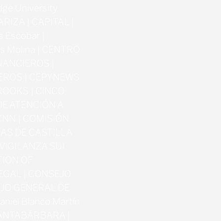
ge University
RIZA | CAPITAL |
s Escobar |
s Molina | CENTRO
NANCIEROS |
EROS | CEPYNEWS
ROOKS | CINCO
DE ATENCIÓN A
CNN | COMISIÓN
AS DE CASTILLA
VIGILANZA SUI
TION OF
EGAL | CONSEJO
EJO GENERAL DE
niel Blanco Martín
SANTABÁRBARA |