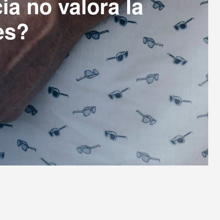
a no valora la
es?