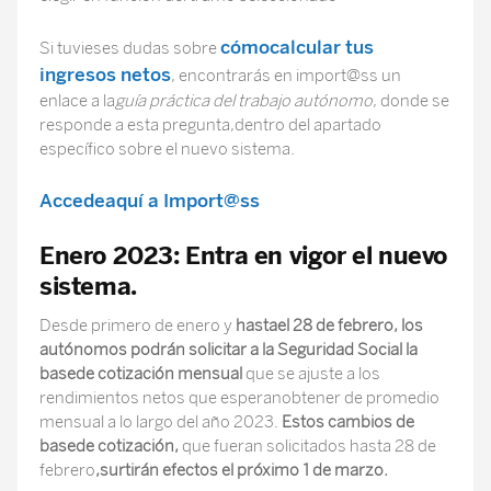
cómocalcular tus
Si tuvieses dudas sobre
ingresos netos
, encontrarás en import@ss un
enlace a la
guía práctica del trabajo autónomo
, donde se
responde a esta pregunta,dentro del apartado
específico sobre el nuevo sistema.
Accedeaquí a Import@ss
Enero 2023: Entra en vigor el nuevo
sistema.
D
esde primero de enero y
hastael 28 de febrero, los
autónomos podrán solicitar a la Seguridad Social la
basede cotización mensual
que se ajuste a los
rendimientos netos que esperanobtener de promedio
mensual a lo largo del año 2023.
Estos cambios de
basede cotización,
que fueran
solicitados hasta 28 de
febrero
,surtirán efectos el próximo 1 de marzo.