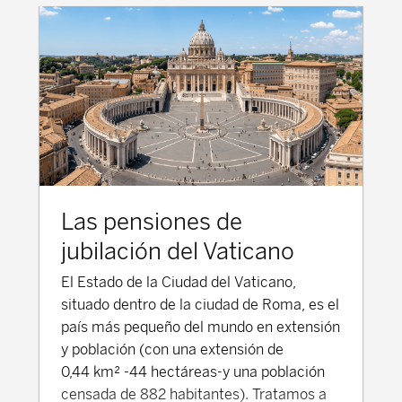
adecuados para las personas jubiladas.
Pensión Pública en China (Pilar 1) El
Seguro Básico de Vejez-SBV (养老保险,
*yǎnglǎo bǎoxiǎn) es el sistema
obligatorio, dirigido a los trabajadores por
cuenta ajena urbanos y rurales, y también
para los trabajadores migrantes que
trabajan en diferentes regiones del país. El
objetivo del SBV es proporcionar una red
Las pensiones de
de seguridad social a una población
envejecida, garantizando, al mismo
jubilación del Vaticano
tiempo, la sostenibilidad financiera de las
El Estado de la Ciudad del Vaticano,
pensiones. El Seguro Básico de Vejez es
situado dentro de la ciudad de Roma, es el
administrado por el Gobierno central y
país más pequeño del mundo en extensión
tiene diferencias en los niveles de
y población (con una extensión de
prestación dependiendo de la región.
0,44 km² -44 hectáreas-y una población
Cotizaciones La pensión Pública se
censada de 882 habitantes). Tratamos a
financia a través de contribuciones de los