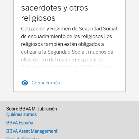
en 2026 de un 16% habitual a un 14% en
y la necesidad de maximizar recursos, el
sacerdotes y otros
muchas regiones El tipo de Cotización
fondo gestiona sus activos en los
total sobre el Salario por todas las
religiosos
mercados financieros para intentar cubrir
contingencias de Seguridad Social
Cotización y Régimen de Seguridad Social
los desequilibrios, lo que introduce
(sistema de "Cinco Seguros", wǔxiǎn-) es
de encuadramiento de los religiosos Los
elementos de capitalización en su gestión,
aproximadamente el 38.70% Este tipo
religiosos también están obligados a
sin cambiar su naturaleza estructural de
total se desglosa de la siguiente manera
cotizar a la Seguridad Social, muchos de
reparto. Edad de jubilación La edad de
entre empleador y trabajador (2025-
ellos dentro del régimen Especial de
acceso a la pensión de jubilación se
2026): Concepto % Cotización Empresa
Trabajadores Autónomos (RETA). Según
diferencia según el estatuto del
% Cotización Trabajador Pensión
los casos, las personas dedicadas a
trabajador: El personal laico accede a la
(Jubilación) Aprox. 16% 8% Salud y
Conocer más
congregaciones y sacerdocios están
jubilación a los 67 años (con anterioridad
Maternidad 6-10% 2% Desempleo 0.5%
sujetos a uno de estos dos Regímenes de
a su reforma la edad de jubilación para
0.5% Accidentes Laborales 0.2-1.9% 0%
Seguridad Social: Régimen Especial de la
trabajadores laicos era de 65años de
TOTAL 28.20% 10.50% (*) (*) Deducido
Seguridad Social (RETA). Bajo la categoría
edad). La edad de jubilación para los
del salario bruto mensual A los
Sobre BBVA Mi Jubilación
del “Registro de entidades religiosas” está
religiosos y el clero está establecida en 72
Quiénes somos
trabajadores autónomos, rurales o
incluida la mayoría de personas dedicadas
años (se ha incrementado desde los 70
BBVA España
migrantes (灵活就业人员, *línghuó jiùyè
a la vida religiosa en España. Este grupo
años que se exigían anteriormente). En
BBVA Asset Management
rényuán) se les aplica un tipo de
comprende miembros de entidades como
definitiva, el sistema vaticano de