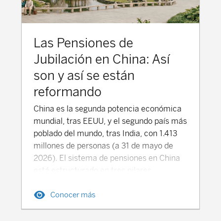
Las Pensiones de
Jubilación en China: Así
son y así se están
reformando
China es la segunda potencia económica
mundial, tras EEUU, y el segundo país más
poblado del mundo, tras India, con 1.413
millones de personas (a 31 de mayo de
2026). El sistema de pensiones en China
está estructurado en tres pilares
principales, que combinan pensiones
Conocer más
públicas y prestaciones privadas
complementarias, que buscan
proporcionar una cobertura de ingresos