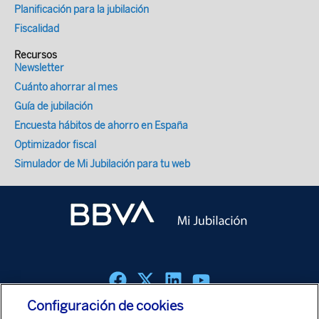
Ello ha producido, entre otras
Planificación para la jubilación
consecuencias, un reparto, más o menos
Fiscalidad
equitativo, de las responsabilidades
domesticas del hogar y del cuidado de
Recursos
Newsletter
hijos entre ambos cónyuges progenitores.
Cuánto ahorrar al mes
En los casos de aquellas parejas que
Guía de jubilación
disponen de posiciones económicas
holgadas, se recurre a contratar la ayuda
Encuesta hábitos de ahorro en España
de terceras personas, de personal de
Optimizador fiscal
servicio. Pero en muchos otros, cuando no
Simulador de Mi Jubilación para tu web
se cuentan con esos recursos
económicos, se hace necesario recurrir a
los abuelos (si se tienen y viven cerca) y a
que ambos miembros de la familia sean
muy estrictos en distribuir su tiempo entre
el tiempo de trabajo y el de familia. Según
la Encuesta de Población Activa (EPA), en
el segundo trimestre de 2025 había en
Configuración de cookies