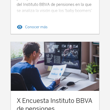
del Instituto BBVA de pensiones en la que
se analiza la visión que los ‘baby boomers’
tienen de cara a su futura jubilación.
Accede aquí al podcast con las entrevista
Conocer más
a Miguel Rodriguez Canfranc. Accede
aquí al podcast con las entrevista a Miguel
Rodriguez Canfranc.Escuchar podcast
Siete de cada diez ‘baby boomers’ creen
que su vida de jubilación será peor que la
de los actuales.
X Encuesta Instituto BBVA
de pensiones