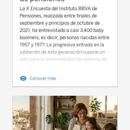
La X Encuesta del Instituto BBVA de
Pensiones, realizada entre finales de
septiembre y principios de octubre de
2021, ha entrevistado a casi 3.400 baby
boomers, es decir, personas nacidas entre
1957 y 1977. La progresiva entrada en la
jubilación de esta generación supone un
reto para la sostenibilidad del sistema de
pensiones en España, puesto que se trata
de un grupo muy numeroso con carreras
Conocer más
laborales más largas y con sueldos
relativamente elevados. Esto
supone pensiones más altas financiadas a
base de las cotizaciones de generaciones
bastante menos numerosas. A su vez,
cabe destacar que el número de mujeres
trabajadoras que forman parte de este