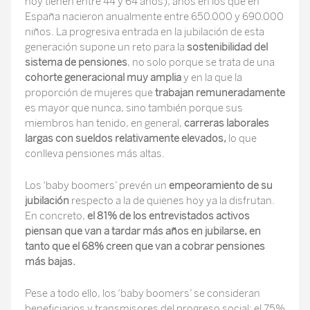
hoy tienen entre 44 y 64 años), años en los que en
España nacieron anualmente entre 650.000 y 690.000
niños. La progresiva entrada en la jubilación de esta
generación supone un reto para la
sostenibilidad del
sistema de pensiones
, no solo porque se trata de una
cohorte generacional muy amplia
y en la que la
proporción de mujeres que
trabajan remuneradamente
es mayor que nunca, sino también porque sus
miembros han tenido, en general,
carreras laborales
largas con sueldos relativamente elevados,
lo que
conlleva pensiones más altas.
Los ‘baby boomers’ prevén un
empeoramiento de su
jubilación
respecto a la de quienes hoy ya la disfrutan.
En concreto,
el 81% de los entrevistados activos
piensan que van a tardar más años en jubilarse, en
tanto que el 68% creen que van a cobrar pensiones
más bajas.
Pese a todo ello, los ‘baby boomers’ se consideran
beneficiarios y transmisores del progreso social: el 75%