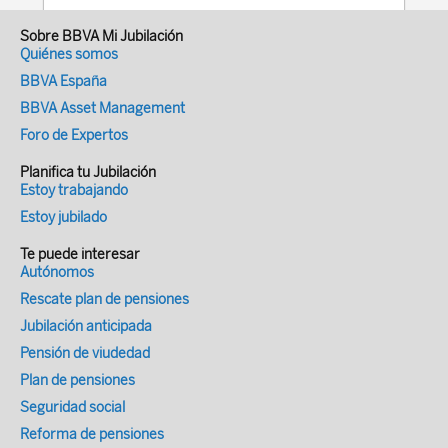
lugares eran las mujeres las que
Sobre BBVA Mi Jubilación
recolectaban-, y, con el trascurso de los
Quiénes somos
siglos, a obtener un salario por la
BBVA España
prestación de un trabajo o unos ingresos
BBVA Asset Management
en una actividad profesional con los que
Foro de Expertos
afrontar las necesidades económicas de
Planifica tu Jubilación
la familia), y eran las mujeres que se
Estoy trabajando
quedaban en casa cuidando de la prole y
Estoy jubilado
haciendo las labores del hogar. En las
últimas cuatro décadas se ha producido
Te puede interesar
Autónomos
en España, y en una gran parte de los
países de occidente, una masiva
Rescate plan de pensiones
incorporación de la mujer al mercado
Jubilación anticipada
laboral, que progresivamente está
Pensión de viudedad
alcanzando todos los niveles y estadios
Plan de pensiones
profesionales, incluidos los puestos de alta
Seguridad social
cualificación y las posiciones directivas.
Reforma de pensiones