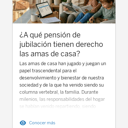
grupo es mayor que en ningún otro
periodo histórico. Descarga la X Encuesta
Instituto BBVA de pensiones
¿A qué pensión de
jubilación tienen derecho
las amas de casa?
Las amas de casa han jugado y juegan un
papel trascendental para el
desenvolvimiento y bienestar de nuestra
sociedad y de la que ha venido siendo su
columna vertebral, la familia. Durante
milenios, las responsabilidades del hogar
se habían venido repartiendo, siendo
hombres los que iban a buscar el sustento
(inicialmente a cazar, pescar, sembrar y
Conocer más
recolectar el alimento -aunque en muchos