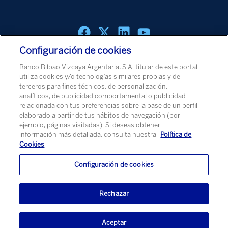
Configuración de cookies
Política de cookies
Aviso Legal
Política de Protección de Datos
Banco Bilbao Vizcaya Argentaria, S.A. titular de este portal
Aviso de Seguridad
utiliza cookies y/o tecnologías similares propias y de
terceros para fines técnicos, de personalización,
analíticos, de publicidad comportamental o publicidad
© Banco Bilbao Vizcaya Argentaria, S.A. 2026
relacionada con tus preferencias sobre la base de un perfil
elaborado a partir de tus hábitos de navegación (por
ejemplo, páginas visitadas). Si deseas obtener
información más detallada, consulta nuestra
Política de
Cookies
Configuración de cookies
Rechazar
Aceptar