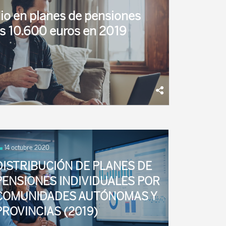
io en planes de pensiones
os 10.600 euros en 2019
s de pensiones del sistema individual superó
2019, lo que supone un crecimiento del 11,3%
14 octubre 2020
DISTRIBUCIÓN DE PLANES DE
PENSIONES INDIVIDUALES POR
COMUNIDADES AUTÓNOMAS Y
PROVINCIAS (2019)