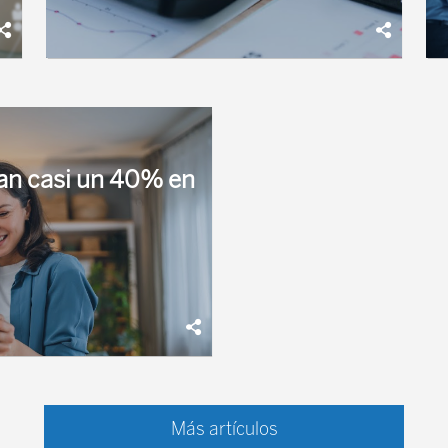
Los expertos de Fidelity International opinan que
A
hay motivos para el ”œoptimismo” pues la
e
remuneración al accionista se incrementará
A
an casi un 40% en
probablemente en 2021. Es una buena
r
estrategia para los inversores ...
e
roducto de renta variable,
12 meses.
Más artículos