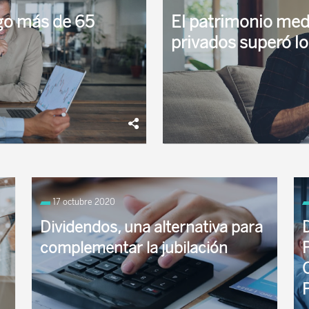
ngo más de 65
El patrimonio med
privados superó l
ersión para “vivir” desde el
El patrimonio medio en plane
ener unos ingresos ...
los 10.623 euros a cierre de 
17 octubre 2020
respecto al año previo, ...
Dividendos, una alternativa para
complementar la jubilación