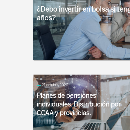
¿Debo invertir en bolsa si te
años?
Por ejemplo, si necesitaras el dinero de esa inv
momento en que accedes a tu jubilación, para t
21 octubre 2020
Planes de pensiones
individuales. Distribución por
CCAA y provincias.