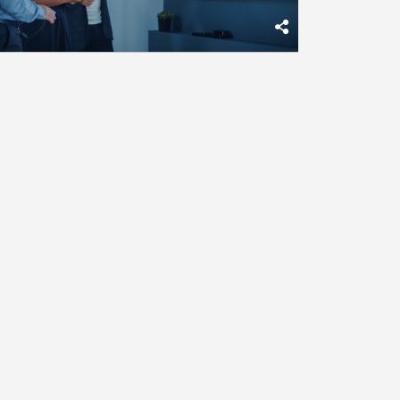
lgunos de los principales resultados del
studio radican en que las Comunidades
utónomas incrementaron su patrimonio con
especto a 2018, con crecimientos entre el 7% y
l 13% o ...