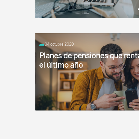
Perfil de inversión por CCAA, distribución del
patrimonio por categorías, porcentaje de la
04 octubre 2020
población con planes de pensiones
Planes de pensiones que rent
el último año
El BBVA Plan Telecomunicaciones es el mejor p
con unas ganancias del 38,17% en los últimos 