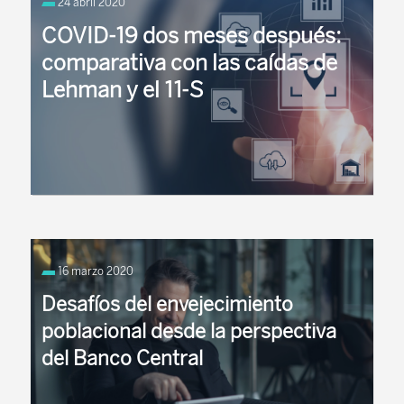
24 abril 2020
empíricos del ahorro privado. Este trabajo aporta
nueva evidencia sobre los
COVID-19 dos meses después:
principalesdeterminantes del ahorro privado
comparativa con las caídas de
mediante la aplicación ...
Lehman y el 11-S
Pues ya hace dos meses del estallido de la crisis en
Europa y en los mercados. Si alguien junior entró a
16 marzo 2020
trabajar en una gestora el 24 de febrero ...
Desafíos del envejecimiento
poblacional desde la perspectiva
del Banco Central