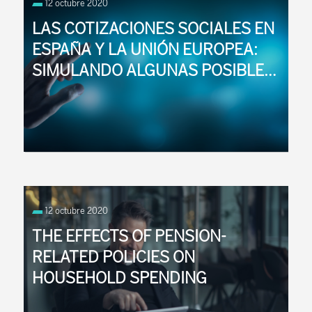
12 octubre 2020
natalidad y del aumento de la esperanza de vida.
Así, la tasa de dependencia está ...
LAS COTIZACIONES SOCIALES EN
ESPAÑA Y LA UNIÓN EUROPEA:
SIMULANDO ALGUNAS POSIBLES
REFORMAS
En este trabajo se analizan los efectos de una
reducción de las cotizaciones sociales a cargo de
12 octubre 2020
los empresarios, acompañada o no de un
incremento en los tipos de ...
THE EFFECTS OF PENSION-
RELATED POLICIES ON
HOUSEHOLD SPENDING