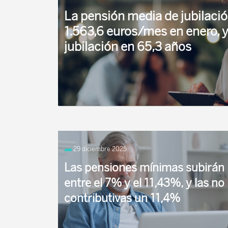
La pensión media de jubilació
1.563,6 euros/mes en enero, y
jubilación en 65,3 años
Según apunta su revista, la Seguridad Social 
pensiones a más de 9,4 millones de personas en
29 diciembre 2025
Las pensiones mínimas subirán
entre el 7% y el 11,43%, y las no
contributivas un 11,4%