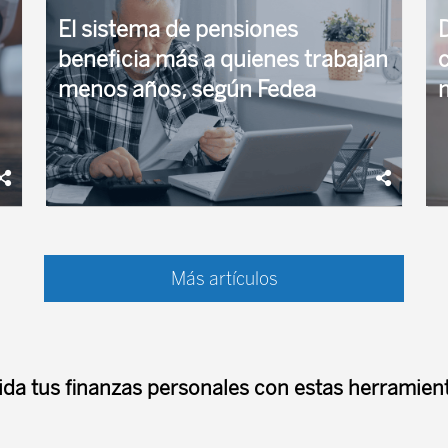
máxima subiría ...
El sistema de pensiones
beneficia más a quienes trabajan
menos años, según Fedea
La Fundación de Estudios de Economía Aplicada
L
(Fedea) ha avisado de las "inequidades"
j
Más artículos
del sistema contributivo de pensiones que, tras
d
descontar los complementos de solidaridad y la
s
influencia ...
u
ida tus finanzas personales con estas herramient