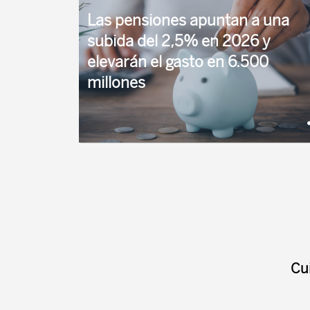
interanual del IPC en los 12 meses ...
Las pensiones apuntan a una
subida del 2,5% en 2026 y
elevarán el gasto en 6.500
millones
La vinculación al IPC de la revalorización anual
de las pensiones, blindada por completo en la
reforma de 2021 del sistema público de
protección, tendrá de nuevo ...
Cu