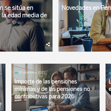
n se sitúa en
Novedades en Pen
 la edad media de
ha abonado 10.452.674
Entre las principales noveda
 la nómina de enero de ...
2026, destacan el retraso de l
29 diciembre 2025
...
Importe de las pensiones
mínimas y de las pensiones no
contributivas para 2026