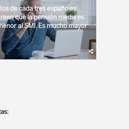
Dos de cada tres españoles
creen que la pensión media es
menor al SMI. Es mucho mayor
a percepción de que las pensiones de
ubilación son más bajas cuestiona la existencia
e un conflicto intergeneracional a nivel
ociológico. En general, los resultados revelan
n ...
as: