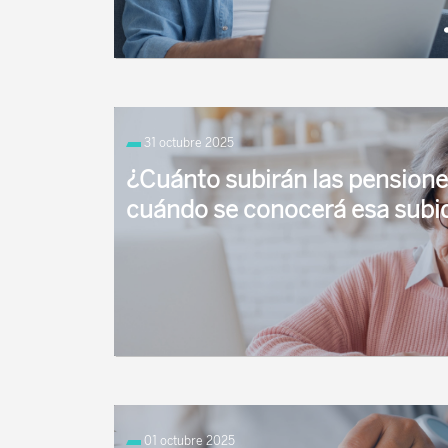
El Gobierno ha aprobado el 23 de diciembre el
Real Decreto-ley 16/2025, que establece una
31 octubre 2025
subida general de las pensiones para 2026 del .
¿Cuánto subirán las pensione
cuándo se conocerá esa subi
Las pensiones contributivas, entre ellas las de 
permanente y viudedad, se revalorizan cada añ
01 octubre 2025