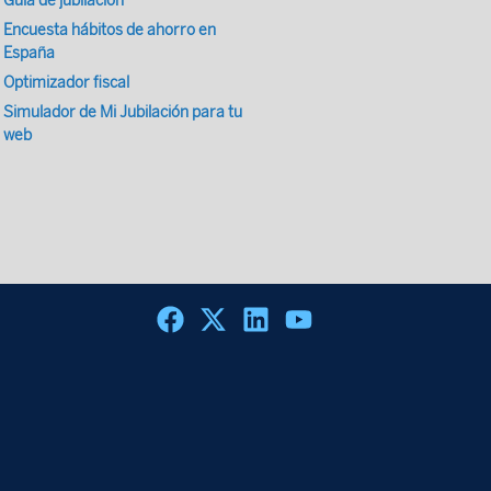
Guía de jubilación
Encuesta hábitos de ahorro en
España
Optimizador fiscal
Simulador de Mi Jubilación para tu
web