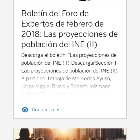
Boletín del Foro de
Expertos de febrero de
2018: Las proyecciones de
población del INE (II)
Descarga el boletín: "Las proyecciones de
población del INE (II)"DescargarSección I
Las proyecciones de población del INE (II)
A partir del trabajo de Mercedes Ayuso,
Jorge Miguel Bravo y Robert Holzmann
titulado “Revisión de los supuestos de
proyección referentes a los
Conocer más
condicionantes demográficos de la
organización internacional, de los
Institutos Nacionales de Estadística y de
la documentación académica” se