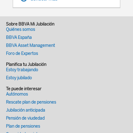
durante casi 30 años más allá. El
problema que el baby-boom representa no
es otro que el de liquidez del sistema (no
Sobre BBVA Mi Jubilación
tanto de solvencia), porque las pensiones
Quiénes somos
de cada año se pagan con las cotizaciones
BBVA España
recaudadas cada año (nuestro sistema es
BBVA Asset Management
un sistema de reparto). El sistema gasta
Foro de Expertos
más de lo que ingresa, problema que se ve
exacerbado por el hecho de que cada
Planifica tu Jubilación
Estoy trabajando
cohorte vive unos cuantos años más que
Estoy jubilado
la de sus padres. El tránsito a la jubilación
de los nacidos entre 1958 y 1977
Te puede interesar
provocará un enorme problema de
Autónomos
liquidez. En los próximos años, la digestión
Rescate plan de pensiones
de estas generaciones va a ser difícil y
Jubilación anticipada
dolorosa, financieramente hablando. Bajo
Pensión de viudedad
este panorama, ¿cómo cabe enjuiciar la
Plan de pensiones
“reforma de las pensiones de 2021” ?, se