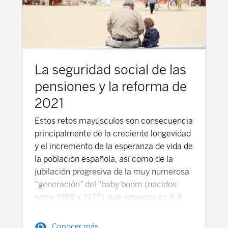
La seguridad social de las
pensiones y la reforma de
2021
Estos retos mayúsculos son consecuencia
principalmente de la creciente longevidad
y el incremento de la esperanza de vida de
la población española, así como de la
jubilación progresiva de la muy numerosa
“generación” del “baby boom (nacidos
entre 1958 y 1977), que empieza en 3-4
años. Un fenómeno que por su extensión
afectará a nuestro sistema de pensiones
Conocer más