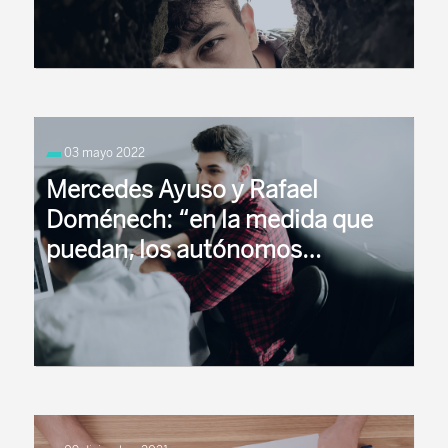
Doménech y José Enrique Devesa
03 mayo 2022
Mercedes Ayuso y Rafael
Doménech: “en la medida que
puedan, los autónomos
deberían incrementar sus
cotizaciones enviando salario
diferido al futuro”
Mercedes Ayuso es catedrática dela Universidad de
Barcelona y miembro del Foro deExpertos del