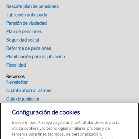
Rescate plan de pensiones
Jubilación anticipada
Pensión de viudedad
Plan de pensiones
Seguridad social
Reforma de pensiones
Planificación para la jubilación
Fiscalidad
Recursos
Newsletter
Cuánto ahorrar al mes
Guía de jubilación
Encuesta hábitos de ahorro en España
Configuración de cookies
Optimizador fiscal
Banco Bilbao Vizcaya Argentaria, S.A. titular de este portal
Simulador de Mi Jubilación para tu web
utiliza cookies y/o tecnologías similares propias y de
terceros para fines técnicos, de personalización,