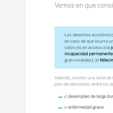
Vemos en que consis
Los derechos económicos
en caso de que ocurra u
cobro es en acceso a la
j
incapacidad permanente
gran invalidez), el
falleci
Además, existen una serie de
plan de pensiones, entre los 
el
desempleo de larga du
la
enfermedad grave.