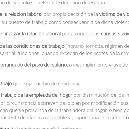
ión del vínculo societario de duración determinada.
 la relación laboral
por propia decisión de la
víctima de vi
 su puesto de trabajo como consecuencia de dicha violenc
 finalizar la relación laboral
por alguna de las
causas sigui
de las condiciones de trabajo
(horario, jornada, régimen de
alarial, funciones, cuando excedan de los límites de la mov
continuado del pago del salario
, o incumplimiento grave de 
rabajo
que exija cambio de residencia.
trabajo de la
empleada del hogar
por disminución de los in
or circunstancia sobrevenida, o bien por modificación sus
ifican que se prescinda de la trabajadora del hogar, o bien 
damente de manera razonable y proporcionada la pérdida 
njero
de trabajador español emigrante.