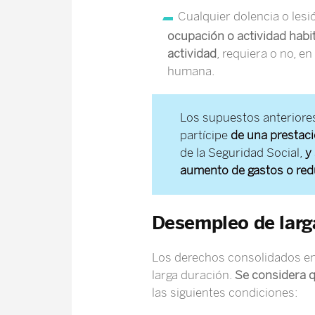
Cualquier dolencia o les
ocupación o actividad habi
actividad
, requiera o no, e
humana.
Los supuestos anterior
partícipe
de una prestac
de la Seguridad Social,
y
aumento de gastos o red
Desempleo de larg
Los derechos consolidados en
larga duración.
Se considera q
las siguientes condiciones: