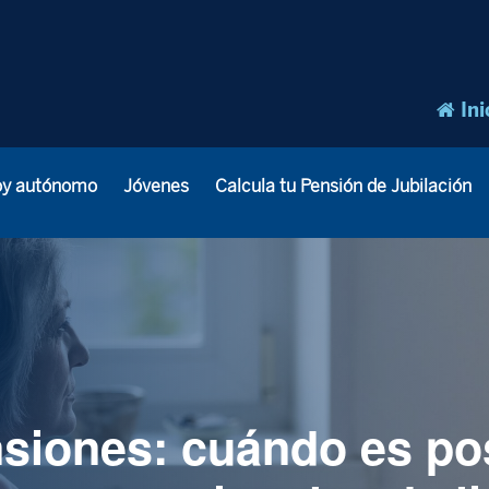
Ini
oy autónomo
Jóvenes
Calcula tu Pensión de Jubilación
siones: cuándo es po