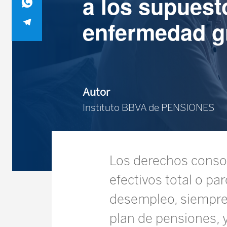
a los supuest
enfermedad g
Autor
Instituto BBVA de PENSIONES
Los derechos conso
efectivos total o p
desempleo, siempre
plan de pensiones, y