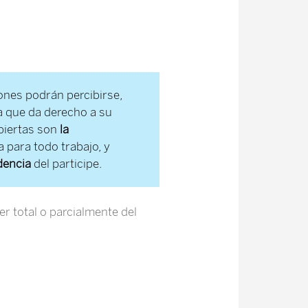
nes podrán percibirse,
ia que da derecho a su
ubiertas son
la
a para todo trabajo, y
dencia
del participe.
r total o parcialmente del