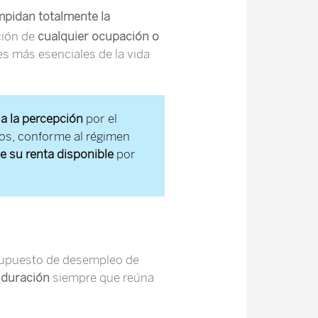
mpidan totalmente la
ción de
cualquier ocupación o
es más esenciales de la vida
 a la percepción
por el
os, conforme al régimen
e su renta disponible
por
 supuesto de desempleo de
a duración
siempre que reúna