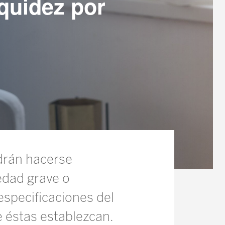
iquidez por
drán hacerse
edad grave o
specificaciones del
e éstas establezcan.