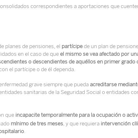
consolidados correspondientes a aportaciones que cuente
de planes de pensiones, el
partícipe
de un plan de pension
lidados en el caso de que
el mismo
se vea afectado por un
ascendientes o descendientes de aquéllos en primer grado
con el partícipe o de él dependa.
a enfermedad grave siempre que pueda
acreditarse mediant
entidades sanitarias de la Seguridad Social o entidades co
ión que
incapacite temporalmente para la ocupación o activ
nuado
mínimo de tres meses
, y que requiera
intervención cl
spitalario
.