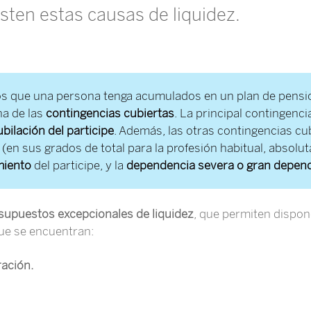
ten estas causas de liquidez.
 que una persona tenga acumulados en un plan de pensio
na de las
contingencias cubiertas
. La principal contingenc
ubilación del participe
. Además, las otras contingencias c
(en sus grados de total para la profesión habitual, absolut
miento
del participe, y la
dependencia severa o gran depen
supuestos excepcionales de liquidez
, que permiten dispone
que se encuentran:
ración.