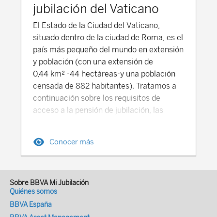
(*) La tasa del empleador se ha reducido
trabajador posee el control efectivo de la
jubilación del Vaticano
en 2026 de un 16% habitual a un 14% en
sociedad en los siguientes supuestos:
muchas regiones El tipo de Cotización
El Estado de la Ciudad del Vaticano,
Que al menos el 50% del capital de la
total sobre el Salario por todas las
situado dentro de la ciudad de Roma, es el
sociedad para la que prestan servicios
contingencias de Seguridad Social
país más pequeño del mundo en extensión
esté distribuido entre socios con los que
(sistema de "Cinco Seguros", wǔxiǎn-) es
y población (con una extensión de
conviva, y a quienes se encuentre unido
aproximadamente el 38.70% Este tipo
0,44 km² -44 hectáreas-y una población
por vínculo conyugal o de parentesco por
total se desglosa de la siguiente manera
censada de 882 habitantes). Tratamos a
consanguinidad, afinidad o adopción,
entre empleador y trabajador (2025-
continuación sobre los requisitos de
hasta el segundo grado. Que su
2026): Concepto % Cotización Empresa
acceso a la pensión de jubilación, las
participación en el capital social sea igual
% Cotización Trabajador Pensión
reglas de cálculo de las pensiones, así
o superior a la tercera parte del mismo
(Jubilación) Aprox. 16% 8% Salud y
como los importantes retos y
(33%). Que su participación en el capital
Conocer más
Maternidad 6-10% 2% Desempleo 0.5%
desequilibrios financieros que enfrenta el
social sea igual o superior a la cuarta
0.5% Accidentes Laborales 0.2-1.9% 0%
Sistema de Pensiones de Vaticano.
parte del mismo (25%), siempre que se
TOTAL 28.20% 10.50% (*) (*) Deducido
Requisitos y reglas de cálculo de las
tengan atribuidas funciones de dirección y
del salario bruto mensual A los
pensiones de jubilación del Vaticano El
Sobre BBVA Mi Jubilación
gerencia de la sociedad. Diferencias entre
Quiénes somos
trabajadores autónomos, rurales o
sistema previsional vaticano, gestionado a
autónomos societarios y autónomos
BBVA España
migrantes (灵活就业人员, *línghuó jiùyè
través del Fondo di Pensioni, cubre a una
personas físicas Los autónomos