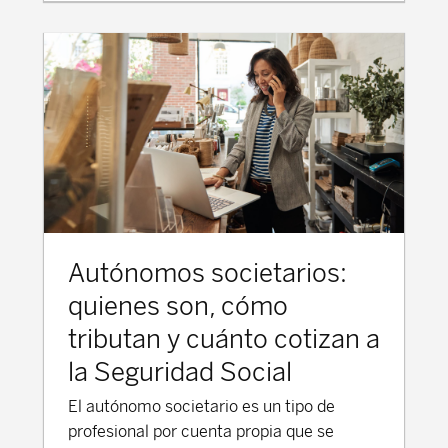
proporcionar una cobertura de ingresos
adecuados para las personas jubiladas.
Pensión Pública en China (Pilar 1) El
Seguro Básico de Vejez-SBV (养老保险,
*yǎnglǎo bǎoxiǎn) es el sistema
obligatorio, dirigido a los trabajadores por
cuenta ajena urbanos y rurales, y también
para los trabajadores migrantes que
trabajan en diferentes regiones del país. El
objetivo del SBV es proporcionar una red
Autónomos societarios:
de seguridad social a una población
envejecida, garantizando, al mismo
quienes son, cómo
tiempo, la sostenibilidad financiera de las
tributan y cuánto cotizan a
pensiones. El Seguro Básico de Vejez es
la Seguridad Social
administrado por el Gobierno central y
tiene diferencias en los niveles de
El autónomo societario es un tipo de
prestación dependiendo de la región.
profesional por cuenta propia que se