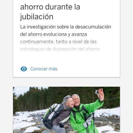
ahorro durante la
jubilación
La investigación sobre la desacumulación del ahorro evoluciona y avanza continuamente, tanto a nivel de las estrategias de disposición del ahorro como de los productos y soluciones a través de los que se materializa, así como de las fases vitales que se deben considerar dentro de la jubilación y de las necesidades económicas durante cada una de esas fases. Además, la desacumulación cruza el umbral de la vida misma (post-mortem) y se debe de alinear con la planificación de la herencia, es decir, con la estrategia sobre el patrimonio que se desea dejar a las siguientes generaciones. Una desacumulación exitosa busca quedarse en un punto intermedio: ni sobrevivir a los ahorros (agotarlos antes de morir), viviendo estrecheces en los últimos años de la vida, ni dejar al morir ahorro en exceso, que en una persona con economía media podría significar haber vivido peor de sus posibilidades, ajustadamente y sin disfrutar de un estilo de vida que le aportase plenitud. Tendencias actuales en desacumulación Nuevos enfoques dinámicos de disposición del ahorro Cada vez más los asesores aconsejan a sus clientes reglas flexibles de disposición del ahorro, alejándose de la tradicional regla del 4% fijo (sobre al ahorro total), adaptado según la evolución de la inflación, evolucionando hacia porcentajes adaptables según rendimientos de la cartera de ahorro y las condiciones de los mercados. Asimismo, la disposición en forma de renta periódica ya sea vitalicia o temporal, debería tener en cuenta las potenciales necesidades económicas de la persona en cada fase de su jubilación (es decir, en la etapa activa – entre 65 y 75 años, en la de transición-75 a 80 años-, y en la de potencial dependencia o cuidados -más allá de los 80 años). En este sentido, en algunos países se utilizan en la planificación de la desacumulación técnicas de disposición del ahorro basadas en probabilidades, utilizando herramientas y técnicas de simulación MonteCarlo para ajustar el importe de la disposición según probabilidades de éxito. Disposición del ahorro utilizando productos híbridos y garantizados Un ejemplo serían los productos y seguros de rentas vitalicias flexibles, que combinan un importe garantizado de rentas mensuales vitalicias con la posibilidad de rescate parcial del capital, y aplican una inversión mixta de las primas pagadas (reservas), una parte en activos garantizados y otras en activos de renta variable con mayor potencial de crecimiento. Además, existen otros productos estructurados, como fondos con garantía de capital, que protegen el capital aportado, garantizado el 100% del mismo (o un porcentaje elevado), permitiendo al mismo tiempo la inversión en mercados de capitales y beneficiándose de las ganancias del mercado. En la planificación de la desacumulación se debe tener en cuenta las necesidades sanitarias y de cuidados a largo plazo (dependencia) En este sentido están apareciendo seguros de dependencia (“de asistencia y cuidados a largo plazo”) así como la dotación de fondos específicos destinados para cuidados a largo plazo. Estos productos cubren gastos de dependencia o enfermedades crónicas. Contratar un seguro de cuidados a largo plazo (dependencia) de calidad protege del riesgo de que el ahorro disponible sea agotado por los costes de residencias o cuidados domiciliarios. En España, los servicios a la dependencia están parcialmente subvencionados por las Administraciones Públicas, y en donde el beneficiario participa en sufragar un porcentaje del coste a través del copago (en función de factores como su nivel de renta). Para mejorar ese nivel de servicios o prestaciones, los Seguros de dependencia que se comercializan habitualmente cubren una indemnización en caso de dependencia severa o gran dependencia, no existiendo apenas soluciones aseguradoras que, como garantías cubiertas, provean servicios de asistencia al dependiente (residencia, cuidadores profesionales, asistentes, adaptación de vivienda, etc). En otros países si existen esas soluciones de sistemas de seguros de prestación de servicios de dependencia, como es el caso de Japón donde existe un sistema público-privado de seguro obligatorio de cuidados a largo plazo para los mayores de 40 años (KAIGO HOKEN). Tendencias en tecnología y personalización de la desacumulación del ahorro para cada individuo Los Robo-advisors especializados para jubilados son plataformas y tecnologías que automatizan estrategias de desacumulación para cada persona (como, por ejemplo, Finizens e Inbestme en España), estableciendo incluso estrategias de inversión en carteras y fondos adaptadas en perfil de riesgo a ese horizonte temporal de la desacumulación. Además, entre las nuevas tecnologías se encuentran las herramientas de simulación avanzada (como Flexible Retirement Planner en EEUU), con modelos que incorporan gastos específicos, expectativas de vida personalizadas a cada persona y escenarios de simulación variables. El Enfoque de una jubilación con múltiples fases se está convirtiendo en una tendencia, considerando una cada vez mayor longevidad Con vidas más largas, en España de más de 85 años, de media, para los que llegan con vida a los 65 años (en 2024, último dato disponible, la esperanza de vida a los 65 años ascendió a 21,87 años), la planificación de los ingresos durante la jubilación y la desacumulación del ahorro, debe segmentarse en etapas diferenciadas, con estrategias distintas para cada fase: la jubilación activa (entre 63/65 y 75 años), la etapa tardía (entre 75 y 85 años), y la jubilación avanzada (más de 85 años). Por tanto, los presupuestos deben ser variables en cada fase, considerando de que los gastos no son lineales durante la jubilación. Consejos Prácticos para una disposición inteligente del ahorro durante la jubilación 1.Utilizar Estrategias como: El Sistema de cubos (bucketing), dividiendo los ahorros en categorías según plazos de uso: Cubo inmediato (1-3 años): en productos con una Liquidez alta y un bajo riesgo (depósitos, fondos o planes de pensiones de renta fija a corto plazo...) Cubo intermedio (4-10 años), con potencial de crecimiento y riesgo moderado (por ejemplo, renta fija mixta, o renta variable mixta para perfiles senior con alta tolerancia al riesgo) Cubo a largo plazo (más de 10 años): Mayor exposición a crecimiento y riesgo (renta fija mixta y renta variable mixta). Evaluar la posibilidad de monetizar tu vivienda (primera o ulteriores viviendas) obteniendo unos ingresos periódicos por la misma: bien seguir viviendo en la misma o bien abandonándola (en los casos de irse a una residencia o de monetizar segundas o ulteriores viviendas) bien manteniendo la propiedad de la misma o bien traspasándola.En España, existen fórmulas de monetización de la vivienda, además del alquiler, entre las que destacan la nuda propiedad, la hipoteca inversa, y la vivienda inversa. Explicamos las mismas en este artículo vinculado. Aquellas personas que hayan acumulado ahorros para jubilación, tanto en productos con diferimiento fiscal (como los planes de pensiones, con aportaciones reducibles en IRPF pero prestaciones sujetas) como en productos de fiscalidad inmediata ( como los fondos de inversión, Unit linked, PIAS..) en los que las aportaciones no fueron deducibles en IRPF pero en el cobro de la prestación únicamente tributa el rendimiento obtenido (Fondos de inversión y Unit linked), o bien están también exentos de tributación los rendimientos si se cumplen unos requisitos (caso de los PIAS), en aras a una mayor eficiencia fiscal podrían priorizar el cobro de esos últimos productos y dejar el rescate de los planes de pensiones para un momento posterior de la jubilación (etapa avanzada-dependencia) o bien para sus herederos. 2. Realizar una Planificación Integral Empezando con un presupuesto de ingresos y gastos realista, que incluya el efecto de la inflación sobre el gasto, y un plan de contingencias concretado en la reserva de un fondo para gastos imprevistos y emergencias (incluso prever un colchón para el caso recesión, a modo de fondo “antipánico”), sin alterar el plan presupuestario principal. En esa planificación, se debe determinar el importe de ahorro a desacumular mensualmente(y a partir de que fecha hacerlo) con el importe de la pensión publica de la Seguridad Social, teniendo en cuenta la suficiencia o no de esa pensión en cada caso para llevar el estilo de vida deseado y el nivel de gasto que el mismo implicaría, decidiendo el momento óptimo para comenzar a recibir prestaciones del ahorro complementario. En cualquier caso, las necesidades esenciales deben quedar ancladas y aseguradas con ingresos garantizados, como la pensión pública, complementadas con rentas vitalicias o con prestaciones recurrentes procedentes de productos garantizados). En los casos de Jubilación parcial o de jubilación activa, la combinación de trabajo reducido (o a tiempo completo) con la pensión de jubilación hará que durante esa etapa la necesidad de disposición de ahorro sean menores. En esta planificación de la desacumulación, se debe recurrir al uso de Simuladores y calculadoras para establecer estrategias de disposición del ahorro, como los simuladores de BBVA Mi Jubilación, entre los que se encuentran el simulador de disposición del ahorro durante jubilación, la calculadora de pensión pública y el simulador de aportaciones a planes de pensiones. Asimismo, antes de acceder a la jubilación es muy conveniente acceder al simulador de pensión de jubilación de la Seguridad Social. 3. Gestión de Riesgos en la desacumulación Una de las amenazas de las que protegerse es la inflación, incluyendo en la cartera de inversión del ahorro activos que se complementen (bienes raíces, acciones), manteniendo una diversificación permanente, también con una exposición parcial a activos con crecimiento (como la renta variable) incluso durante la jubilación.
Conocer más