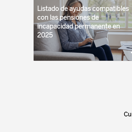
tras ...
Listado de ayudas compatibles
con las pensiones de
incapacidad permanente en
2025
La pensión de incapacidad permanente es un
tipo de pensión contributiva. Sin embargo,
debido a sus características, hablamos de una
pensión contributiva muy particular. Así, en
2025, es posible compatibilizar una ...
Cu