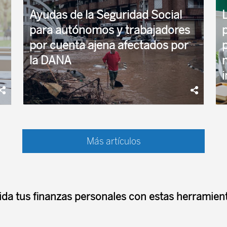
...
Ayudas de la Seguridad Social
para autónomos y trabajadores
por cuenta ajena afectados por
p
la DANA
Además, se pagará un complemento
¿
extraordinario adicional del 15% para los
d
Más artículos
perceptores del Ingreso Mínimo Vital (IMV) y de
las pensiones no contributivas, y se establece la
...
ida tus finanzas personales con estas herramient