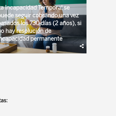
La Incapacidad Temporal se
puede seguir cobrando una vez
asados los 730 días (2 años), si
no hay resolución de
incapacidad permanente
Qué pasa con mi prestación tras agotar los 545
ías de baja? Ley General de la Seguridad ...
as: