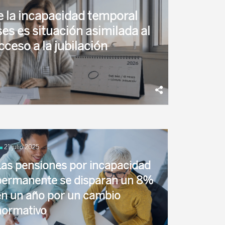
e la incapacidad temporal
es es situación asimilada al
cceso a la jubilación
l sobre la IT tras los 545 días La Dirección
21 julio 2025
Las pensiones por incapacidad
permanente se disparan un 8%
en un año por un cambio
normativo