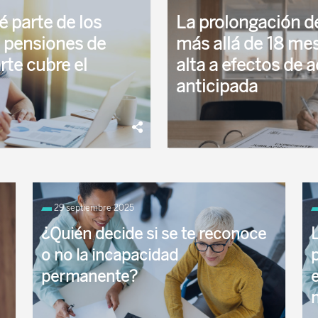
é parte de los
La prolongación d
s pensiones de
más allá de 18 mes
rte cubre el
alta a efectos de a
anticipada
 la incapacidad permanente
Criterio de la Seguridad Socia
familia, ...
General de ...
29 septiembre 2025
¿Quién decide si se te reconoce
o no la incapacidad
permanente?