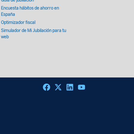
Guía de jubilación
Encuesta hábitos de ahorro en
España
Optimizador fiscal
Simulador de Mi Jubilación para tu
web