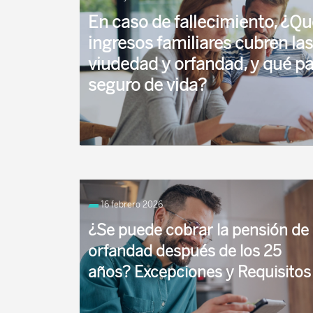
En caso de fallecimiento, ¿Qu
ingresos familiares cubren la
viudedad y orfandad, y qué pa
seguro de vida?
En el caso de que acontezca el fallecimiento o
del cabeza de familia o de uno de los cabezas de 
16 febrero 2026
¿Se puede cobrar la pensión de
orfandad después de los 25
años? Excepciones y Requisitos