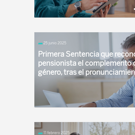
¿Qué es la pensión de orfandad y quién tiene
derecho? La pensión de orfandad es, junto con
25 junio 2025
...
Primera Sentencia que recon
pensionista el complemento 
género, tras el pronunciamien
El Juzgado de lo Social número 3 de Pamplona 
complemento para la reducción de la brecha de
11 febrero 2025